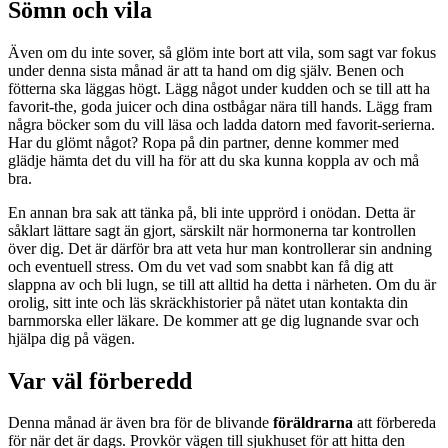
Sömn och vila
Även om du inte sover, så glöm inte bort att vila, som sagt var fokus
under denna sista månad är att ta hand om dig själv. Benen och
fötterna ska läggas högt. Lägg något under kudden och se till att ha
favorit-the, goda juicer och dina ostbågar nära till hands. Lägg fram
några böcker som du vill läsa och ladda datorn med favorit-serierna.
Har du glömt något? Ropa på din partner, denne kommer med
glädje hämta det du vill ha för att du ska kunna koppla av och må
bra.
En annan bra sak att tänka på, bli inte upprörd i onödan. Detta är
såklart lättare sagt än gjort, särskilt när hormonerna tar kontrollen
över dig. Det är därför bra att veta hur man kontrollerar sin andning
och eventuell stress. Om du vet vad som snabbt kan få dig att
slappna av och bli lugn, se till att alltid ha detta i närheten. Om du är
orolig, sitt inte och läs skräckhistorier på nätet utan kontakta din
barnmorska eller läkare. De kommer att ge dig lugnande svar och
hjälpa dig på vägen.
Var väl förberedd
Denna månad är även bra för de blivande
föräldrarna
att förbereda
för när det är dags. Provkör vägen till sjukhuset för att hitta den