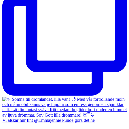
Vi älskar hur fint @Emmajennie kunde göra det he