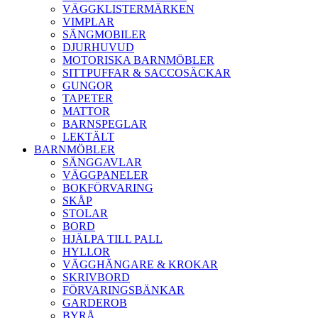
VÄGGKLISTERMÄRKEN
VIMPLAR
SÄNGMOBILER
DJURHUVUD
MOTORISKA BARNMÖBLER
SITTPUFFAR & SACCOSÄCKAR
GUNGOR
TAPETER
MATTOR
BARNSPEGLAR
LEKTÄLT
BARNMÖBLER
SÄNGGAVLAR
VÄGGPANELER
BOKFÖRVARING
SKÅP
STOLAR
BORD
HJÄLPA TILL PALL
HYLLOR
VÄGGHÄNGARE & KROKAR
SKRIVBORD
FÖRVARINGSBÄNKAR
GARDEROB
BYRÅ