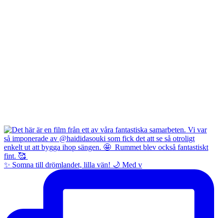
✨ Somna till drömlandet, lilla vän! 🌙 Med v