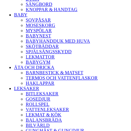
SÄNGBORD
KNOPPAR & HANDTAG
BABY
SOVPÅSAR
MOSESKORG
MYSPÖLAR
BABYNEST
BABYHANDDUK MED HUVA
SKÖTBÄDDAR
SPJÄLSÄNGSSKYDD
LEKMATTOR
BABYGYM
ÄTA OCH DRICKA
BARNBESTICK & MATSET
TERMOS OCH VATTENFLASKOR
HAKLAPPAR
LEKSAKER
BITLEKSAKER
GOSEDJUR
ROLLSPEL
VATTENLEKSAKER
LEKMAT & KÖK
BALANSBRÄDA
BILVÄRLD
GUNGHÄST & GUNGDJUR