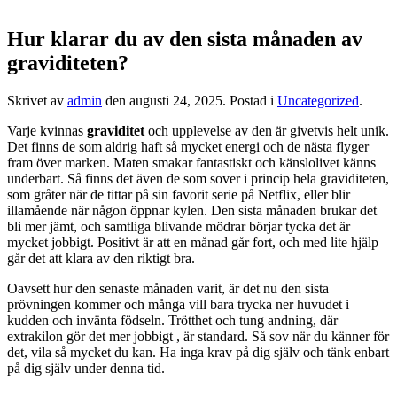
Hur klarar du av den sista månaden av
graviditeten?
Skrivet av
admin
den
augusti 24, 2025
. Postad i
Uncategorized
.
Varje kvinnas
graviditet
och upplevelse av den är givetvis helt unik.
Det finns de som aldrig haft så mycket energi och de nästa flyger
fram över marken. Maten smakar fantastiskt och känslolivet känns
underbart. Så finns det även de som sover i princip hela graviditeten,
som gråter när de tittar på sin favorit serie på Netflix, eller blir
illamående när någon öppnar kylen. Den sista månaden brukar det
bli mer jämt, och samtliga blivande mödrar börjar tycka det är
mycket jobbigt. Positivt är att en månad går fort, och med lite hjälp
går det att klara av den riktigt bra.
Oavsett hur den senaste månaden varit, är det nu den sista
prövningen kommer och många vill bara trycka ner huvudet i
kudden och invänta födseln. Trötthet och tung andning, där
extrakilon gör det mer jobbigt , är standard. Så sov när du känner för
det, vila så mycket du kan. Ha inga krav på dig själv och tänk enbart
på dig själv under denna tid.