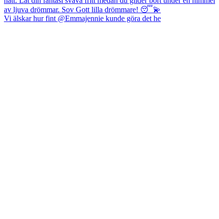
Vi älskar hur fint @Emmajennie kunde göra det he