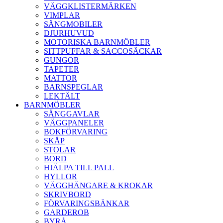
VÄGGKLISTERMÄRKEN
VIMPLAR
SÄNGMOBILER
DJURHUVUD
MOTORISKA BARNMÖBLER
SITTPUFFAR & SACCOSÄCKAR
GUNGOR
TAPETER
MATTOR
BARNSPEGLAR
LEKTÄLT
BARNMÖBLER
SÄNGGAVLAR
VÄGGPANELER
BOKFÖRVARING
SKÅP
STOLAR
BORD
HJÄLPA TILL PALL
HYLLOR
VÄGGHÄNGARE & KROKAR
SKRIVBORD
FÖRVARINGSBÄNKAR
GARDEROB
BYRÅ