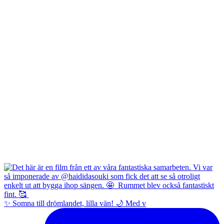
✨ Somna till drömlandet, lilla vän! 🌙 Med v