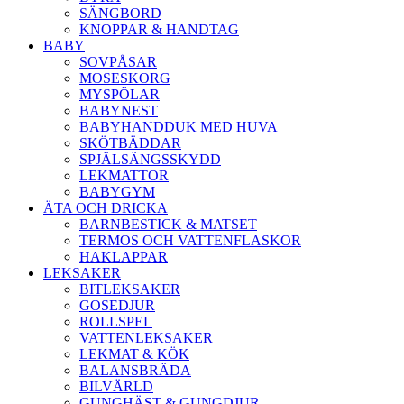
SÄNGBORD
KNOPPAR & HANDTAG
BABY
SOVPÅSAR
MOSESKORG
MYSPÖLAR
BABYNEST
BABYHANDDUK MED HUVA
SKÖTBÄDDAR
SPJÄLSÄNGSSKYDD
LEKMATTOR
BABYGYM
ÄTA OCH DRICKA
BARNBESTICK & MATSET
TERMOS OCH VATTENFLASKOR
HAKLAPPAR
LEKSAKER
BITLEKSAKER
GOSEDJUR
ROLLSPEL
VATTENLEKSAKER
LEKMAT & KÖK
BALANSBRÄDA
BILVÄRLD
GUNGHÄST & GUNGDJUR