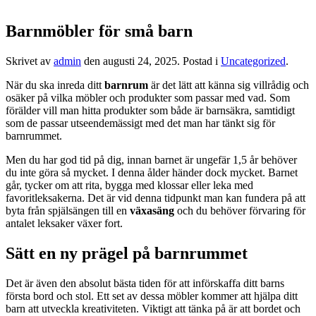
Barnmöbler för små barn
Skrivet av
admin
den
augusti 24, 2025
. Postad i
Uncategorized
.
När du ska inreda ditt
barnrum
är det lätt att känna sig villrådig och
osäker på vilka möbler och produkter som passar med vad. Som
förälder vill man hitta produkter som både är barnsäkra, samtidigt
som de passar utseendemässigt med det man har tänkt sig för
barnrummet.
Men du har god tid på dig, innan barnet är ungefär 1,5 år behöver
du inte göra så mycket. I denna ålder händer dock mycket. Barnet
går, tycker om att rita, bygga med klossar eller leka med
favoritleksakerna. Det är vid denna tidpunkt man kan fundera på att
byta från spjälsängen till en
växasäng
och du behöver förvaring för
antalet leksaker växer fort.
Sätt en ny prägel på barnrummet
Det är även den absolut bästa tiden för att införskaffa ditt barns
första bord och stol. Ett set av dessa möbler kommer att hjälpa ditt
barn att utveckla kreativiteten. Viktigt att tänka på är att bordet och