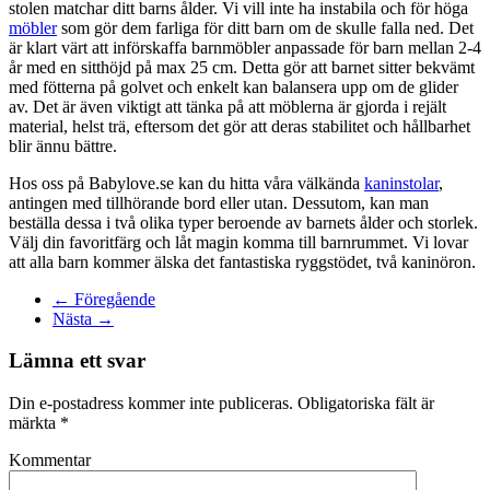
stolen matchar ditt barns ålder. Vi vill inte ha instabila och för höga
möbler
som gör dem farliga för ditt barn om de skulle falla ned. Det
är klart värt att införskaffa barnmöbler anpassade för barn mellan 2-4
år med en sitthöjd på max 25 cm. Detta gör att barnet sitter bekvämt
med fötterna på golvet och enkelt kan balansera upp om de glider
av. Det är även viktigt att tänka på att möblerna är gjorda i rejält
material, helst trä, eftersom det gör att deras stabilitet och hållbarhet
blir ännu bättre.
Hos oss på Babylove.se kan du hitta våra välkända
kaninstolar
,
antingen med tillhörande bord eller utan. Dessutom, kan man
beställa dessa i två olika typer beroende av barnets ålder och storlek.
Välj din favoritfärg och låt magin komma till barnrummet. Vi lovar
att alla barn kommer älska det fantastiska ryggstödet, två kaninöron.
← Föregående
Nästa →
Lämna ett svar
Din e-postadress kommer inte publiceras. Obligatoriska fält är
märkta
*
Kommentar