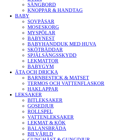
SÄNGBORD
KNOPPAR & HANDTAG
BABY
SOVPÅSAR
MOSESKORG
MYSPÖLAR
BABYNEST
BABYHANDDUK MED HUVA
SKÖTBÄDDAR
SPJÄLSÄNGSSKYDD
LEKMATTOR
BABYGYM
ÄTA OCH DRICKA
BARNBESTICK & MATSET
TERMOS OCH VATTENFLASKOR
HAKLAPPAR
LEKSAKER
BITLEKSAKER
GOSEDJUR
ROLLSPEL
VATTENLEKSAKER
LEKMAT & KÖK
BALANSBRÄDA
BILVÄRLD
GUNGHÄST & GUNGDJUR