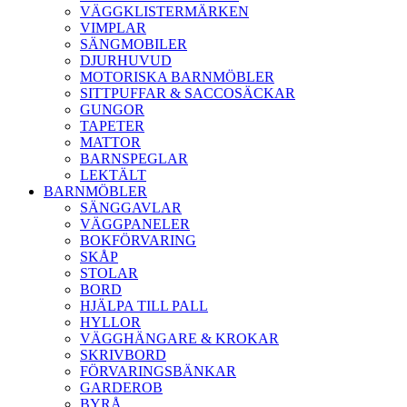
VÄGGKLISTERMÄRKEN
VIMPLAR
SÄNGMOBILER
DJURHUVUD
MOTORISKA BARNMÖBLER
SITTPUFFAR & SACCOSÄCKAR
GUNGOR
TAPETER
MATTOR
BARNSPEGLAR
LEKTÄLT
BARNMÖBLER
SÄNGGAVLAR
VÄGGPANELER
BOKFÖRVARING
SKÅP
STOLAR
BORD
HJÄLPA TILL PALL
HYLLOR
VÄGGHÄNGARE & KROKAR
SKRIVBORD
FÖRVARINGSBÄNKAR
GARDEROB
BYRÅ