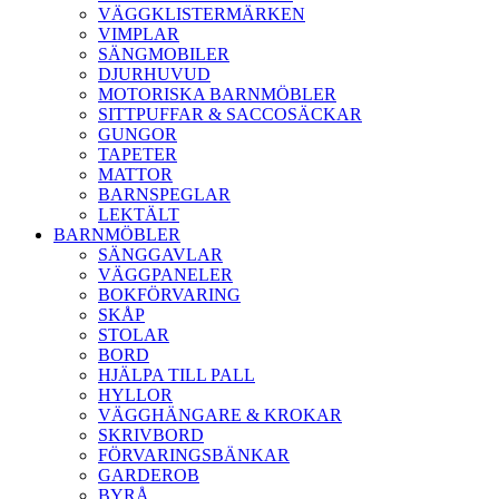
VÄGGKLISTERMÄRKEN
VIMPLAR
SÄNGMOBILER
DJURHUVUD
MOTORISKA BARNMÖBLER
SITTPUFFAR & SACCOSÄCKAR
GUNGOR
TAPETER
MATTOR
BARNSPEGLAR
LEKTÄLT
BARNMÖBLER
SÄNGGAVLAR
VÄGGPANELER
BOKFÖRVARING
SKÅP
STOLAR
BORD
HJÄLPA TILL PALL
HYLLOR
VÄGGHÄNGARE & KROKAR
SKRIVBORD
FÖRVARINGSBÄNKAR
GARDEROB
BYRÅ