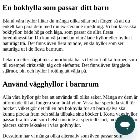
En bokhylla som passar ditt barn
Bland våra hyllor hittar du många olika stilar och färger, så att du
enkelt kan para dem med din existerande inredning. Vi har klassiska
bokhyllor, både höga och låga, som passar de allra flesta
inredningsstilar. Du kan välja mellan vitmålade hyllor eller hyllor i
naturligt trä. Det finns även flera mindre, enkla hyllor som ser
naturliga ut i de flesta barnrum.
Letar du efter något mer annorlunda har vi hyllor i olika former, som
till exempel cirkustält, tåg och elefanter. Det finns även färgglada
stjärnor, bin och hyllor i rotting att välja på.
Använd vägghyllor i barnrum
Alla våra hyllor går bra att använda till olika saker. Många av dem är
utformade till att fungera som bokhyllor. Vissa har speciella ställ för
böcker, vilket gör det till en bra bokhylla för att barn själva ska
kunna plocka fram och ställa tillbaka sina böcker i. Korta vägghyllor
passar bra för vad som helst som inte är speciellt stort, medan du kan
placera större leksaker i våra golvhyllor.
Dessutom har vi många olika alternativ som även passar som