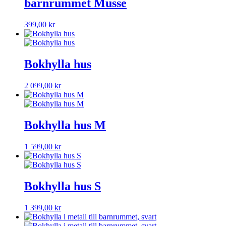
barnrummet Musse
399,00
kr
Bokhylla hus
Den
2 099,00
kr
här
produkten
har
flera
Bokhylla hus M
varianter.
De
Den
1 599,00
kr
olika
här
alternativen
produkten
kan
har
väljas
flera
Bokhylla hus S
på
varianter.
produktsidan
De
Den
1 399,00
kr
olika
här
alternativen
produkten