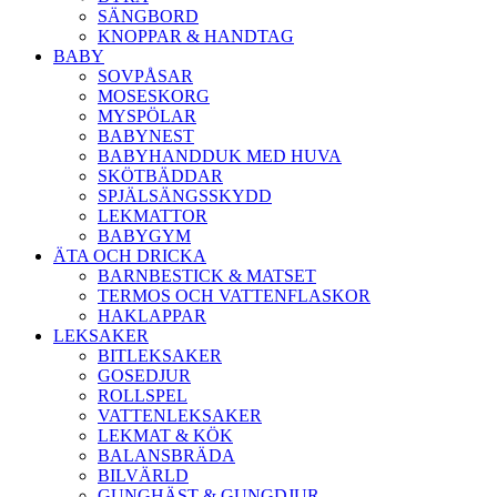
SÄNGBORD
KNOPPAR & HANDTAG
BABY
SOVPÅSAR
MOSESKORG
MYSPÖLAR
BABYNEST
BABYHANDDUK MED HUVA
SKÖTBÄDDAR
SPJÄLSÄNGSSKYDD
LEKMATTOR
BABYGYM
ÄTA OCH DRICKA
BARNBESTICK & MATSET
TERMOS OCH VATTENFLASKOR
HAKLAPPAR
LEKSAKER
BITLEKSAKER
GOSEDJUR
ROLLSPEL
VATTENLEKSAKER
LEKMAT & KÖK
BALANSBRÄDA
BILVÄRLD
GUNGHÄST & GUNGDJUR