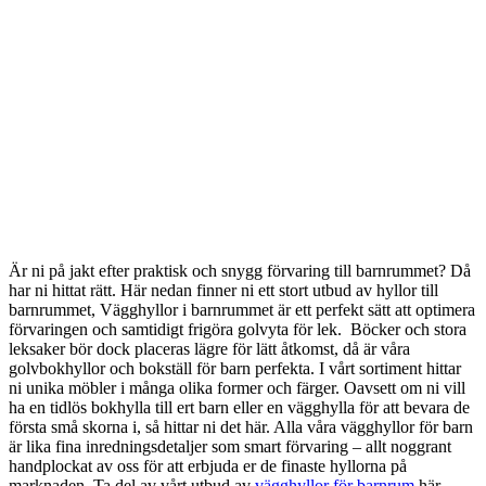
Hyllor Barnrum – I
olika former & färger
Är ni på jakt efter praktisk och snygg förvaring till barnrummet? Då
har ni hittat rätt. Här nedan finner ni ett stort utbud av hyllor till
barnrummet, Vägghyllor i barnrummet är ett perfekt sätt att optimera
förvaringen och samtidigt frigöra golvyta för lek. Böcker och stora
leksaker bör dock placeras lägre för lätt åtkomst, då är våra
golvbokhyllor och bokställ för barn perfekta. I vårt sortiment hittar
ni unika möbler i många olika former och färger. Oavsett om ni vill
ha en tidlös bokhylla till ert barn eller en vägghylla för att bevara de
första små skorna i, så hittar ni det här. Alla våra vägghyllor för barn
är lika fina inredningsdetaljer som smart förvaring – allt noggrant
handplockat av oss för att erbjuda er de finaste hyllorna på
marknaden. Ta del av vårt utbud av
vägghyllor för barnrum
här.