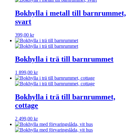
kan
har
väljas
flera
Bokhylla i metall till barnrummet,
på
varianter.
produktsidan
svart
De
olika
alternativen
399,00
kr
kan
väljas
på
produktsidan
Bokhylla i trä till barnrummet
1 899,00
kr
Bokhylla i trä till barnrummet,
cottage
2 499,00
kr