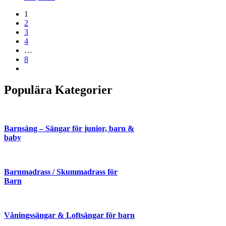
1
2
3
4
…
8
Populära Kategorier
Barnsäng – Sängar för junior, barn &
baby
Barnmadrass / Skummadrass för
Barn
Våningssängar & Loftsängar för barn