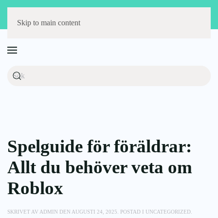
Störst på barnmöbler
Fri frakt över 1000 kr
14 dagars öppet köp
Skip to main content
Spelguide för föräldrar:
Allt du behöver veta om
Roblox
SKRIVET AV
ADMIN
DEN
AUGUSTI 24, 2025
. POSTAD I
UNCATEGORIZED
.