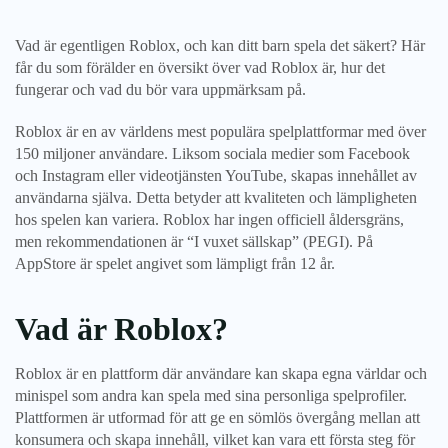
Vad är egentligen Roblox, och kan ditt barn spela det säkert? Här
får du som förälder en översikt över vad Roblox är, hur det
fungerar och vad du bör vara uppmärksam på.
Roblox är en av världens mest populära spelplattformar med över
150 miljoner användare. Liksom sociala medier som Facebook
och Instagram eller videotjänsten YouTube, skapas innehållet av
användarna själva. Detta betyder att kvaliteten och lämpligheten
hos spelen kan variera. Roblox har ingen officiell åldersgräns,
men rekommendationen är “I vuxet sällskap” (PEGI). På
AppStore är spelet angivet som lämpligt från 12 år.
Vad är Roblox?
Roblox är en plattform där användare kan skapa egna världar och
minispel som andra kan spela med sina personliga spelprofiler.
Plattformen är utformad för att ge en sömlös övergång mellan att
konsumera och skapa innehåll, vilket kan vara ett första steg för