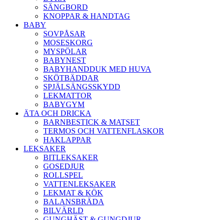
SÄNGBORD
KNOPPAR & HANDTAG
BABY
SOVPÅSAR
MOSESKORG
MYSPÖLAR
BABYNEST
BABYHANDDUK MED HUVA
SKÖTBÄDDAR
SPJÄLSÄNGSSKYDD
LEKMATTOR
BABYGYM
ÄTA OCH DRICKA
BARNBESTICK & MATSET
TERMOS OCH VATTENFLASKOR
HAKLAPPAR
LEKSAKER
BITLEKSAKER
GOSEDJUR
ROLLSPEL
VATTENLEKSAKER
LEKMAT & KÖK
BALANSBRÄDA
BILVÄRLD
GUNGHÄST & GUNGDJUR