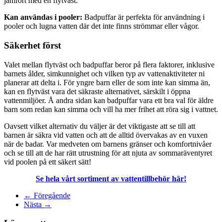
jämfört med en flytväst.
Kan användas i pooler:
Badpuffar är perfekta för användning i
pooler och lugna vatten där det inte finns strömmar eller vågor.
Säkerhet först
Valet mellan flytväst och badpuffar beror på flera faktorer, inklusive
barnets ålder, simkunnighet och vilken typ av vattenaktiviteter ni
planerar att delta i. För yngre barn eller de som inte kan simma än,
kan en flytväst vara det säkraste alternativet, särskilt i öppna
vattenmiljöer. Å andra sidan kan badpuffar vara ett bra val för äldre
barn som redan kan simma och vill ha mer frihet att röra sig i vattnet.
Oavsett vilket alternativ du väljer är det viktigaste att se till att
barnen är säkra vid vatten och att de alltid övervakas av en vuxen
när de badar. Var medveten om barnens gränser och komfortnivåer
och se till att de har rätt utrustning för att njuta av sommaräventyret
vid poolen på ett säkert sätt!
Se hela vårt sortiment av vattentillbehör här!
← Föregående
Nästa →