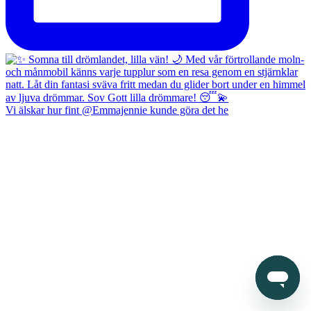
Vi älskar hur fint @Emmajennie kunde göra det he