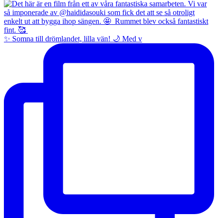
✨ Somna till drömlandet, lilla vän! 🌙 Med v