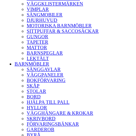
VÄGGKLISTERMÄRKEN
VIMPLAR
SÄNGMOBILER
DJURHUVUD
MOTORISKA BARNMÖBLER
SITTPUFFAR & SACCOSÄCKAR
GUNGOR
TAPETER
MATTOR
BARNSPEGLAR
LEKTÄLT
BARNMÖBLER
SÄNGGAVLAR
VÄGGPANELER
BOKFÖRVARING
SKÅP
STOLAR
BORD
HJÄLPA TILL PALL
HYLLOR
VÄGGHÄNGARE & KROKAR
SKRIVBORD
FÖRVARINGSBÄNKAR
GARDEROB
BYRÅ