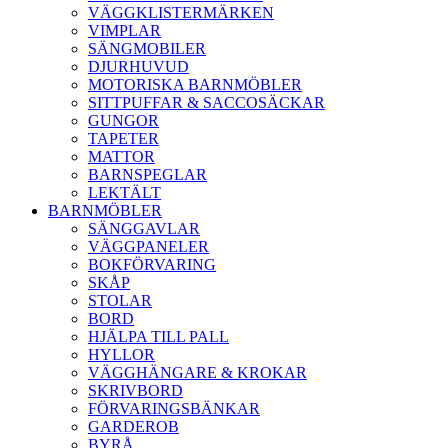
VÄGGKLISTERMÄRKEN
VIMPLAR
SÄNGMOBILER
DJURHUVUD
MOTORISKA BARNMÖBLER
SITTPUFFAR & SACCOSÄCKAR
GUNGOR
TAPETER
MATTOR
BARNSPEGLAR
LEKTÄLT
BARNMÖBLER
SÄNGGAVLAR
VÄGGPANELER
BOKFÖRVARING
SKÅP
STOLAR
BORD
HJÄLPA TILL PALL
HYLLOR
VÄGGHÄNGARE & KROKAR
SKRIVBORD
FÖRVARINGSBÄNKAR
GARDEROB
BYRÅ