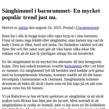
Sänghimmel i barnrummet- En mycket
populär trend just nu.
Skrivet av
admin
den
augusti 24, 2025
. Postad i
Uncategorized
.
Barn har i alla år byggt kojor eller egna kryp-in i sina barnrum.
Förut så fanns inga lektält eller sänghimlar, utan barnen tog vad de
hade i form av filtar, bord och stolar. Nu förändras världen och det
finns fler och fler saker som gör att våra barns olika lekar blir
enklare och att de kan få ytterligare utlopp för sin kreativitet.
En fin sänghimmel är ett mycket bra alternativ till den hemgjorda
kojan. Den kan enkelt monteras ovanför
barnsängen
eller i ett hörn
av rummet. En sänghimmel fyll till bredden med kuddar och gärna
med en kompletterande lekmatta, kommer snabbt att bli ditt barns
favoritplats i barnrummet och i hemmet. Sänghimmeln kommer
dessutom att bidra till såväl charm som ett fint lugn på ett sätt som
passar extra bra för barnen.
Vi på Babylove.se har ett brett spektrum av sänghimlar så att såväl
pojken som flickan kan hitta just sin favorit. Mest normalt är att
sänghimlarna är sydda av bomull, men vi har även en fin kollektion