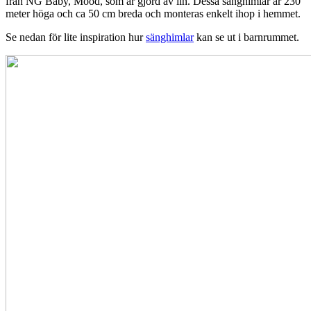
från NG Baby, Mood, som är gjord av lin. Dessa sänghimlar är 230
meter höga och ca 50 cm breda och monteras enkelt ihop i hemmet.
Se nedan för lite inspiration hur
sänghimlar
kan se ut i barnrummet.