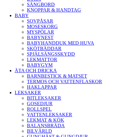
SÄNGBORD
KNOPPAR & HANDTAG
BABY
SOVPÅSAR
MOSESKORG
MYSPÖLAR
BABYNEST
BABYHANDDUK MED HUVA
SKÖTBÄDDAR
SPJÄLSÄNGSSKYDD
LEKMATTOR
BABYGYM
ÄTA OCH DRICKA
BARNBESTICK & MATSET
TERMOS OCH VATTENFLASKOR
HAKLAPPAR
LEKSAKER
BITLEKSAKER
GOSEDJUR
ROLLSPEL
VATTENLEKSAKER
LEKMAT & KÖK
BALANSBRÄDA
BILVÄRLD
GUNGHÄST & GUNGDJUR