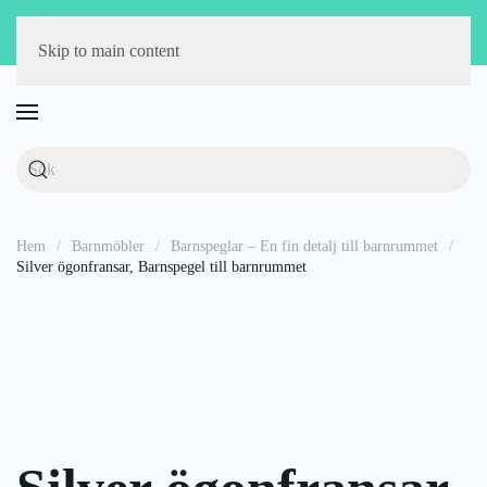
Störst på barnmöbler
Fri frakt över 1000 kr
14 dagars öppet köp
Skip to main content
Hem
Barnmöbler
Barnspeglar – En fin detalj till barnrummet
Silver ögonfransar, Barnspegel till barnrummet