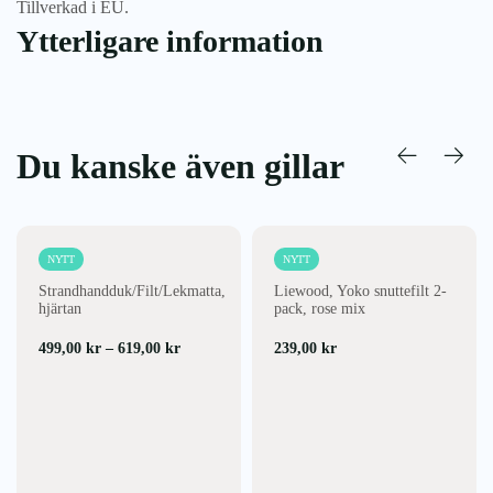
Tillverkad i EU.
Ytterligare information
Du kanske även gillar
NYTT
NYTT
Strandhandduk/Filt/Lekmatta,
Liewood, Yoko snuttefilt 2-
hjärtan
pack, rose mix
Prisintervall:
499,00
kr
–
619,00
kr
239,00
kr
499,00 kr
till
619,00 kr