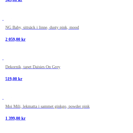
NYTT
NG Baby, sittsäck i linne, dusty pink, mood
2 059,00
kr
NYTT
Dekornik, tapet Daisies On Grey
519,00
kr
NYTT
Moi Mili, lekmatta i sammet ginkgo, powder pink
1 399,00
kr