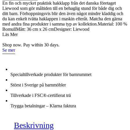
Theo
En fin och mycket praktisk hakklapp från det danska företaget
Terry
Liewood som gör måltiden till en behaglig stund för både dig och
Cat
ditt barn. Förhoppningsvis blir den även något mindre kladdig och
Sweet
du kan enkelt tvätta haklappen i maskin efteråt. Matcha den gärna
Rose
med andra fina produkter i samma typ av kollektion.Material: 100 %
mängd
BomullMått: 36 cm x 26 cmDesigner: Liewood
Läs Mer
Shop now. Pay within 30 days.
Se mer
Specialtillverkade produkter för barnrummet
Störst i Sverige på barnmöbler
Tillverkade i FSC®-certifierat trä
Trygga betalningar – Klarna faktura
Beskrivning