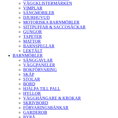
VÄGGKLISTERMÄRKEN
VIMPLAR
SÄNGMOBILER
DJURHUVUD
MOTORISKA BARNMÖBLER
SITTPUFFAR & SACCOSÄCKAR
GUNGOR
TAPETER
MATTOR
BARNSPEGLAR
LEKTÄLT
BARNMÖBLER
SÄNGGAVLAR
VÄGGPANELER
BOKFÖRVARING
SKÅP
STOLAR
BORD
HJÄLPA TILL PALL
HYLLOR
VÄGGHÄNGARE & KROKAR
SKRIVBORD
FÖRVARINGSBÄNKAR
GARDEROB
BYRÅ