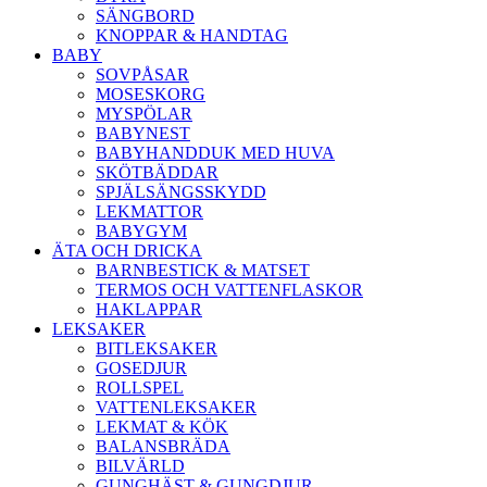
SÄNGBORD
KNOPPAR & HANDTAG
BABY
SOVPÅSAR
MOSESKORG
MYSPÖLAR
BABYNEST
BABYHANDDUK MED HUVA
SKÖTBÄDDAR
SPJÄLSÄNGSSKYDD
LEKMATTOR
BABYGYM
ÄTA OCH DRICKA
BARNBESTICK & MATSET
TERMOS OCH VATTENFLASKOR
HAKLAPPAR
LEKSAKER
BITLEKSAKER
GOSEDJUR
ROLLSPEL
VATTENLEKSAKER
LEKMAT & KÖK
BALANSBRÄDA
BILVÄRLD
GUNGHÄST & GUNGDJUR