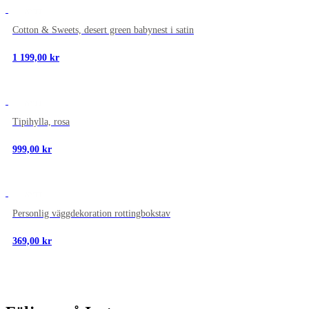
NYTT
Cotton & Sweets, desert green babynest i satin
1 199,00
kr
NYTT
Tipihylla, rosa
999,00
kr
NYTT
Personlig väggdekoration rottingbokstav
369,00
kr