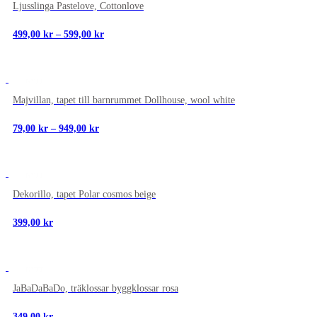
Ljusslinga Pastelove, Cottonlove
Prisintervall:
499,00
kr
–
599,00
kr
499,00 kr
till
599,00 kr
NYTT
Majvillan, tapet till barnrummet Dollhouse, wool white
Prisintervall:
79,00
kr
–
949,00
kr
79,00 kr
till
949,00 kr
NYTT
Dekorillo, tapet Polar cosmos beige
399,00
kr
NYTT
JaBaDaBaDo, träklossar byggklossar rosa
349,00
kr