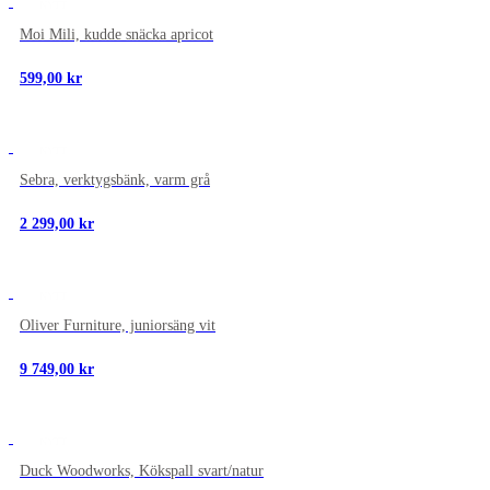
NYTT
Moi Mili, kudde snäcka apricot
599,00
kr
NYTT
Sebra, verktygsbänk, varm grå
2 299,00
kr
NYTT
Oliver Furniture, juniorsäng vit
9 749,00
kr
NYTT
Duck Woodworks, Kökspall svart/natur