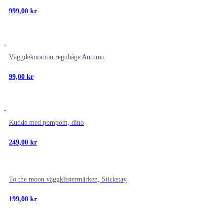
999,00
kr
NYTT
Väggdekoration regnbåge Autumn
99,00
kr
NYTT
Kudde med pompom, dino
249,00
kr
NYTT
To the moon väggklistermärken, Stickstay
199,00
kr