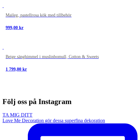
NYTT
Maileg, pastellrosa kök med tillbehör
999,00
kr
NYTT
Beige sänghimmel i muslinbomull, Cotton & Sweets
1 799,00
kr
Följ oss på Instagram
TA MIG DITT
Love Me Decoration gör dessa superfina dekoration