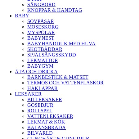
SÄNGBORD
KNOPPAR & HANDTAG
BABY
SOVPÅSAR
MOSESKORG
MYSPÖLAR
BABYNEST
BABYHANDDUK MED HUVA
SKÖTBÄDDAR
SPJÄLSÄNGSSKYDD
LEKMATTOR
BABYGYM
ÄTA OCH DRICKA
BARNBESTICK & MATSET
TERMOS OCH VATTENFLASKOR
HAKLAPPAR
LEKSAKER
BITLEKSAKER
GOSEDJUR
ROLLSPEL
VATTENLEKSAKER
LEKMAT & KÖK
BALANSBRÄDA
BILVÄRLD
GUNGHÄST & GUNGDJUR