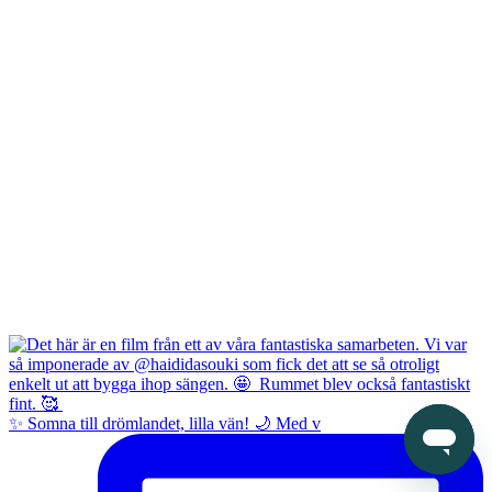
✨ Somna till drömlandet, lilla vän! 🌙 Med v