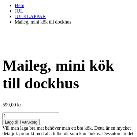
Hem
JUL
JULKLAPPAR
Maileg, mini kök till dockhus
Maileg, mini kök
till dockhus
599,00
kr
Maileg,
mini
Lägg till i varukorg
kök
Vill man laga bra mat behöver man ett bra kök. Detta är en mycket
till
detaljrik prdoukt med alla tillbehör som kan tänkas. Dessutom är det
dockhus