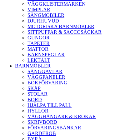
VÄGGKLISTERMÄRKEN
VIMPLAR
SÄNGMOBILER
DJURHUVUD
MOTORISKA BARNMÖBLER
SITTPUFFAR & SACCOSÄCKAR
GUNGOR
TAPETER
MATTOR
BARNSPEGLAR
LEKTÄLT
BARNMÖBLER
SÄNGGAVLAR
VÄGGPANELER
BOKFÖRVARING
SKÅP
STOLAR
BORD
HJÄLPA TILL PALL
HYLLOR
VÄGGHÄNGARE & KROKAR
SKRIVBORD
FÖRVARINGSBÄNKAR
GARDEROB
BYRÅ