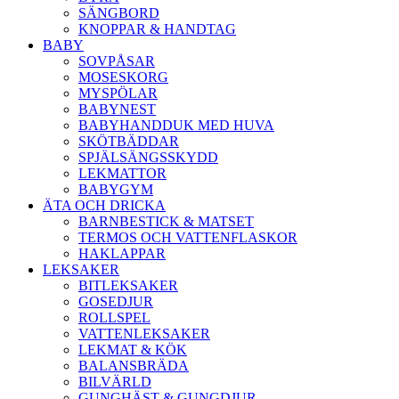
SÄNGBORD
KNOPPAR & HANDTAG
BABY
SOVPÅSAR
MOSESKORG
MYSPÖLAR
BABYNEST
BABYHANDDUK MED HUVA
SKÖTBÄDDAR
SPJÄLSÄNGSSKYDD
LEKMATTOR
BABYGYM
ÄTA OCH DRICKA
BARNBESTICK & MATSET
TERMOS OCH VATTENFLASKOR
HAKLAPPAR
LEKSAKER
BITLEKSAKER
GOSEDJUR
ROLLSPEL
VATTENLEKSAKER
LEKMAT & KÖK
BALANSBRÄDA
BILVÄRLD
GUNGHÄST & GUNGDJUR