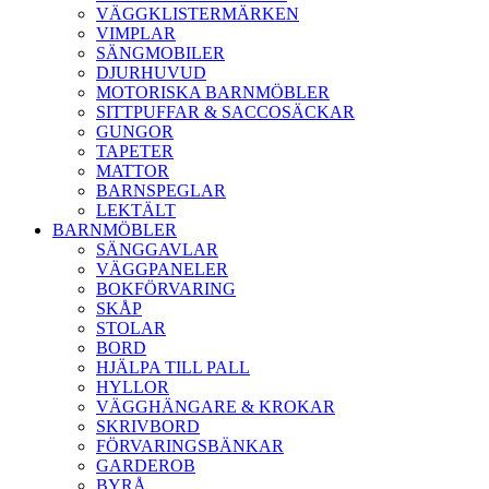
VÄGGKLISTERMÄRKEN
VIMPLAR
SÄNGMOBILER
DJURHUVUD
MOTORISKA BARNMÖBLER
SITTPUFFAR & SACCOSÄCKAR
GUNGOR
TAPETER
MATTOR
BARNSPEGLAR
LEKTÄLT
BARNMÖBLER
SÄNGGAVLAR
VÄGGPANELER
BOKFÖRVARING
SKÅP
STOLAR
BORD
HJÄLPA TILL PALL
HYLLOR
VÄGGHÄNGARE & KROKAR
SKRIVBORD
FÖRVARINGSBÄNKAR
GARDEROB
BYRÅ