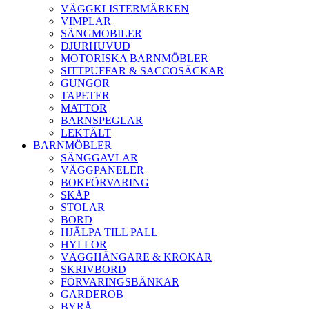
VÄGGKLISTERMÄRKEN
VIMPLAR
SÄNGMOBILER
DJURHUVUD
MOTORISKA BARNMÖBLER
SITTPUFFAR & SACCOSÄCKAR
GUNGOR
TAPETER
MATTOR
BARNSPEGLAR
LEKTÄLT
BARNMÖBLER
SÄNGGAVLAR
VÄGGPANELER
BOKFÖRVARING
SKÅP
STOLAR
BORD
HJÄLPA TILL PALL
HYLLOR
VÄGGHÄNGARE & KROKAR
SKRIVBORD
FÖRVARINGSBÄNKAR
GARDEROB
BYRÅ