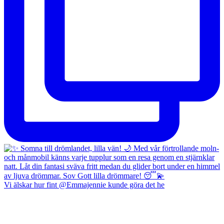
Vi älskar hur fint @Emmajennie kunde göra det he