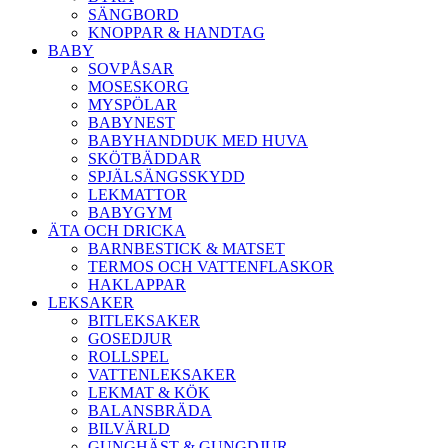
SÄNGBORD
KNOPPAR & HANDTAG
BABY
SOVPÅSAR
MOSESKORG
MYSPÖLAR
BABYNEST
BABYHANDDUK MED HUVA
SKÖTBÄDDAR
SPJÄLSÄNGSSKYDD
LEKMATTOR
BABYGYM
ÄTA OCH DRICKA
BARNBESTICK & MATSET
TERMOS OCH VATTENFLASKOR
HAKLAPPAR
LEKSAKER
BITLEKSAKER
GOSEDJUR
ROLLSPEL
VATTENLEKSAKER
LEKMAT & KÖK
BALANSBRÄDA
BILVÄRLD
GUNGHÄST & GUNGDJUR