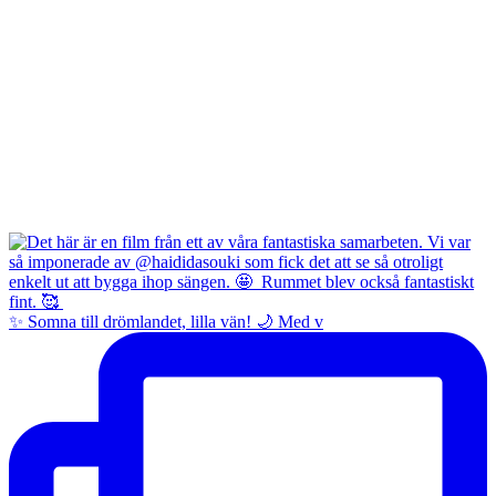
✨ Somna till drömlandet, lilla vän! 🌙 Med v