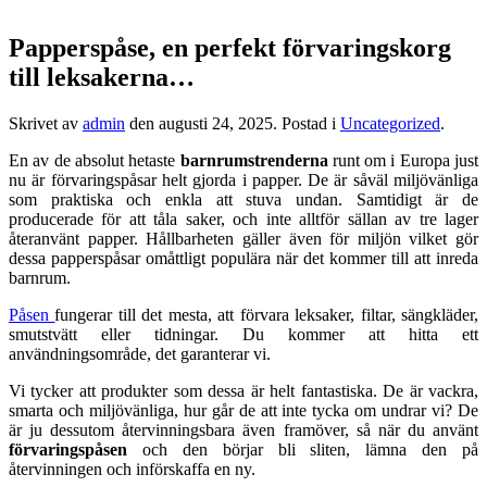
Papperspåse, en perfekt förvaringskorg
till leksakerna…
Skrivet av
admin
den
augusti 24, 2025
. Postad i
Uncategorized
.
En av de absolut hetaste
barnrumstrenderna
runt om i Europa just
nu är förvaringspåsar helt gjorda i papper. De är såväl miljövänliga
som praktiska och enkla att stuva undan. Samtidigt är de
producerade för att tåla saker, och inte alltför sällan av tre lager
återanvänt papper. Hållbarheten gäller även för miljön vilket gör
dessa papperspåsar omåttligt populära när det kommer till att inreda
barnrum.
Påsen
fungerar till det mesta, att förvara leksaker, filtar, sängkläder,
smutstvätt eller tidningar. Du kommer att hitta ett
användningsområde, det garanterar vi.
Vi tycker att produkter som dessa är helt fantastiska. De är vackra,
smarta och miljövänliga, hur går de att inte tycka om undrar vi? De
är ju dessutom återvinningsbara även framöver, så när du använt
förvaringspåsen
och den börjar bli sliten, lämna den på
återvinningen och införskaffa en ny.