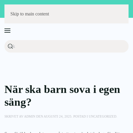
Störst på barnmöbler
Fri frakt över 1000 kr
14 dagars öppet köp
Skip to main content
När ska barn sova i egen
säng?
SKRIVET AV
ADMIN
DEN
AUGUSTI 24, 2025
. POSTAD I
UNCATEGORIZED
.