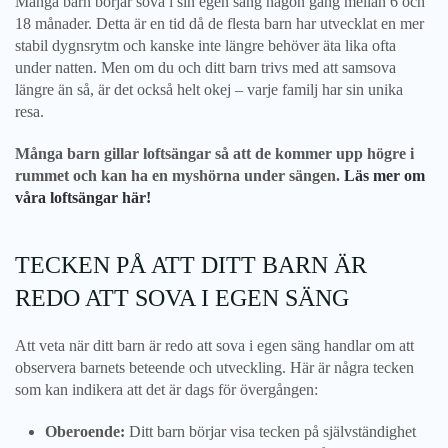
Många barn börjar sova i sin egen säng någon gång mellan 6 och
18 månader. Detta är en tid då de flesta barn har utvecklat en mer
stabil dygnsrytm och kanske inte längre behöver äta lika ofta
under natten. Men om du och ditt barn trivs med att samsova
längre än så, är det också helt okej – varje familj har sin unika
resa.
Många barn gillar loftsängar så att de kommer upp högre i
rummet och kan ha en myshörna under sängen.
Läs mer om
våra loftsängar här!
TECKEN PÅ ATT DITT BARN ÄR
REDO ATT SOVA I EGEN SÄNG
Att veta när ditt barn är redo att sova i egen säng handlar om att
observera barnets beteende och utveckling. Här är några tecken
som kan indikera att det är dags för övergången:
Oberoende:
Ditt barn börjar visa tecken på självständighet