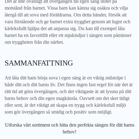
Det är inte ovanligt att övergången till egen säng stöter på
motstånd från barnet. Vissa barn kan känna sig osäkra och vilja
återgå till att sova med föräldrarna. Om detta händer, försök att
vara förstående och ge barnet extra trygghet genom att lugnt och
kärleksfullt hjälpa det att anpassa sig. Du kan till exempel låta
barnet ha en favoritfilt eller ett mjukisdjur i sängen som påminner
om tryggheten från din närhet.
SAMMANFATTNING
Att låta ditt barn börja sova i egen säng är en viktig milstolpe i
både ditt och ditt barns liv. Det finns ingen fast regel för när det är
rätt tid att göra övergången, och det viktigaste är att lyssna på ditt
barns behov och din egen magkänsla. Oavsett om det sker tidigt
eller sent, är det viktigt att skapa en trygg och kärleksfull miljö
som gör övergången så smidig och positiv som möjligt.
Utforska vårt sortiment och hitta den perfekta sängen för ditt barns
behov!