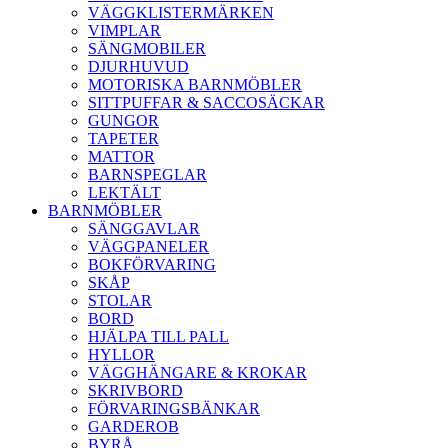
VÄGGKLISTERMÄRKEN
VIMPLAR
SÄNGMOBILER
DJURHUVUD
MOTORISKA BARNMÖBLER
SITTPUFFAR & SACCOSÄCKAR
GUNGOR
TAPETER
MATTOR
BARNSPEGLAR
LEKTÄLT
BARNMÖBLER
SÄNGGAVLAR
VÄGGPANELER
BOKFÖRVARING
SKÅP
STOLAR
BORD
HJÄLPA TILL PALL
HYLLOR
VÄGGHÄNGARE & KROKAR
SKRIVBORD
FÖRVARINGSBÄNKAR
GARDEROB
BYRÅ