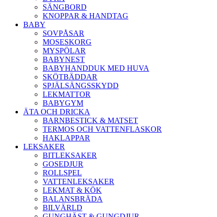
SÄNGBORD
KNOPPAR & HANDTAG
BABY
SOVPÅSAR
MOSESKORG
MYSPÖLAR
BABYNEST
BABYHANDDUK MED HUVA
SKÖTBÄDDAR
SPJÄLSÄNGSSKYDD
LEKMATTOR
BABYGYM
ÄTA OCH DRICKA
BARNBESTICK & MATSET
TERMOS OCH VATTENFLASKOR
HAKLAPPAR
LEKSAKER
BITLEKSAKER
GOSEDJUR
ROLLSPEL
VATTENLEKSAKER
LEKMAT & KÖK
BALANSBRÄDA
BILVÄRLD
GUNGHÄST & GUNGDJUR