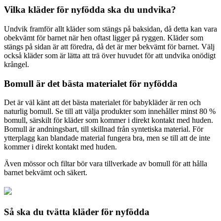
Vilka kläder för nyfödda ska du undvika?
Undvik framför allt kläder som stängs på baksidan, då detta kan vara
obekvämt för barnet när hen oftast ligger på ryggen. Kläder som
stängs på sidan är att föredra, då det är mer bekvämt för barnet. Välj
också kläder som är lätta att trä över huvudet för att undvika onödigt
krångel.
Bomull är det bästa materialet för nyfödda
Det är väl känt att det bästa materialet för babykläder är ren och
naturlig bomull. Se till att välja produkter som innehåller minst 80 %
bomull, särskilt för kläder som kommer i direkt kontakt med huden.
Bomull är andningsbart, till skillnad från syntetiska material. För
ytterplagg kan blandade material fungera bra, men se till att de inte
kommer i direkt kontakt med huden.
Även mössor och filtar bör vara tillverkade av bomull för att hålla
barnet bekvämt och säkert.
Så ska du tvätta kläder för nyfödda