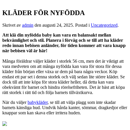
KLÄDER FÖR NYFÖDDA
Skrivet av
admin
den
augusti 24, 2025
. Postad i
Uncategorized
.
Att klä din nyfödda baby kan vara en balansakt mellan
bekvämlighet och stil. Planera i förväg och se till att ha kläder
redo innan bebisen anländer, för tiden kommer att vara knapp
när bebisen väl är här!
Många föräldrar väljer kläder i storlek 56 cm, men det är viktigt att
vara medveten om att många nyfödda kan vara för stora för dessa
kläder från början eller växa ur dem på bara några veckor. Köp
endast ett par set i denna storlek och välj sedan lite större kläder. Se
dock till att inte köpa för stora kläder heller, då detta kan vara
obekvämt för barnet och hindra rörelsefriheten. Det är bäst att köpa
rätt storlek i rätt tid och följa barnets tillväxtkurva.
När du väljer
babykläder
, se till att välja plagg som inte skadar
barnets känsliga hud. Undvik hårda kanter, sömmar, dragkedjor eller
knappar som kan skava eller irritera huden.