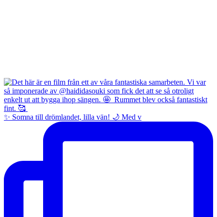
✨ Somna till drömlandet, lilla vän! 🌙 Med v