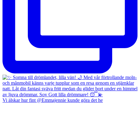
Vi älskar hur fint @Emmajennie kunde göra det he