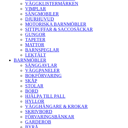
VÄGGKLISTERMÄRKEN
VIMPLAR
SÄNGMOBILER
DJURHUVUD
MOTORISKA BARNMÖBLER
SITTPUFFAR & SACCOSÄCKAR
GUNGOR
TAPETER
MATTOR
BARNSPEGLAR
LEKTÄLT
BARNMÖBLER
SÄNGGAVLAR
VÄGGPANELER
BOKFÖRVARING
SKÅP
STOLAR
BORD
HJÄLPA TILL PALL
HYLLOR
VÄGGHÄNGARE & KROKAR
SKRIVBORD
FÖRVARINGSBÄNKAR
GARDEROB
BYRÅ