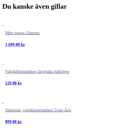
Du kanske även gillar
NYTT
Mint gunga Glamour
1 699,00
kr
NYTT
Väggklistermärken färgglada ballonger
129,00
kr
NYTT
Dekornik, väggklistermärken Svart Äng
899,00
kr