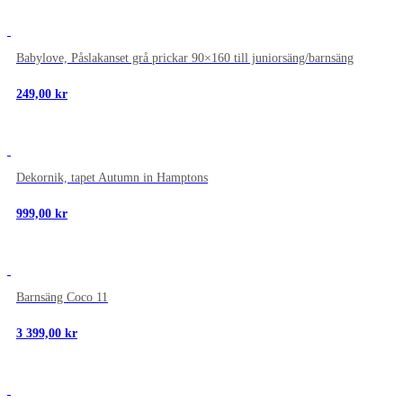
NYTT
Babylove, Påslakanset grå prickar 90×160 till juniorsäng/barnsäng
249,00
kr
NYTT
Dekornik, tapet Autumn in Hamptons
999,00
kr
NYTT
Barnsäng Coco 11
3 399,00
kr
NYTT