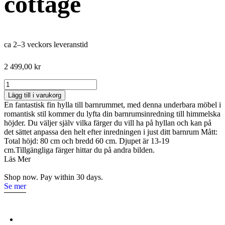
cottage
ca 2–3 veckors leveranstid
2 499,00
kr
Bokhylla
i
Lägg till i varukorg
trä
En fantastisk fin hylla till barnrummet, med denna underbara möbel i
till
romantisk stil kommer du lyfta din barnrumsinredning till himmelska
barnrummet,
höjder. Du väljer själv vilka färger du vill ha på hyllan och kan på
cottage
det sättet anpassa den helt efter inredningen i just ditt barnrum Mått:
mängd
Total höjd: 80 cm och bredd 60 cm. Djupet är 13-19
cm.Tillgängliga färger hittar du på andra bilden.
Läs Mer
Shop now. Pay within 30 days.
Se mer