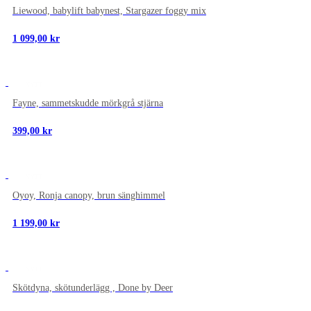
Liewood, babylift babynest, Stargazer foggy mix
1 099,00
kr
NYTT
Fayne, sammetskudde mörkgrå stjärna
399,00
kr
NYTT
Oyoy, Ronja canopy, brun sänghimmel
1 199,00
kr
NYTT
Skötdyna, skötunderlägg , Done by Deer