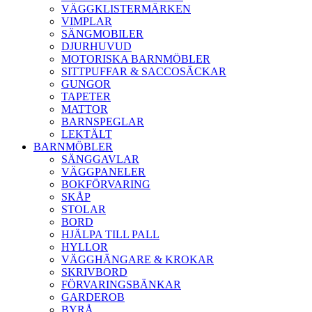
VÄGGKLISTERMÄRKEN
VIMPLAR
SÄNGMOBILER
DJURHUVUD
MOTORISKA BARNMÖBLER
SITTPUFFAR & SACCOSÄCKAR
GUNGOR
TAPETER
MATTOR
BARNSPEGLAR
LEKTÄLT
BARNMÖBLER
SÄNGGAVLAR
VÄGGPANELER
BOKFÖRVARING
SKÅP
STOLAR
BORD
HJÄLPA TILL PALL
HYLLOR
VÄGGHÄNGARE & KROKAR
SKRIVBORD
FÖRVARINGSBÄNKAR
GARDEROB
BYRÅ