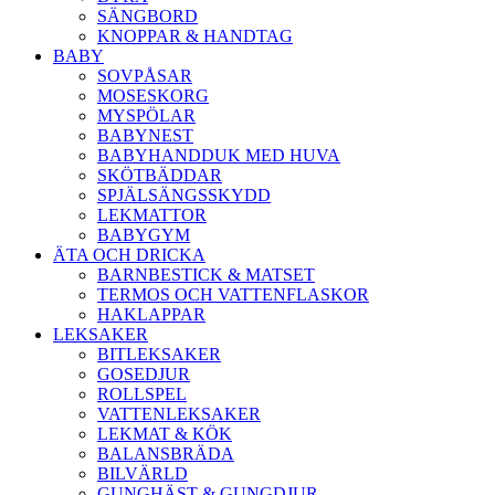
SÄNGBORD
KNOPPAR & HANDTAG
BABY
SOVPÅSAR
MOSESKORG
MYSPÖLAR
BABYNEST
BABYHANDDUK MED HUVA
SKÖTBÄDDAR
SPJÄLSÄNGSSKYDD
LEKMATTOR
BABYGYM
ÄTA OCH DRICKA
BARNBESTICK & MATSET
TERMOS OCH VATTENFLASKOR
HAKLAPPAR
LEKSAKER
BITLEKSAKER
GOSEDJUR
ROLLSPEL
VATTENLEKSAKER
LEKMAT & KÖK
BALANSBRÄDA
BILVÄRLD
GUNGHÄST & GUNGDJUR