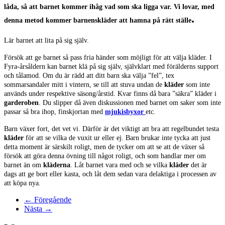
låda, så att barnet kommer ihåg vad som ska ligga var. Vi lovar, med
.
denna metod kommer
barnenskläder
att hamna på rätt ställe
Lär barnet att lita på sig själv.
Försök att ge barnet så pass fria händer som möjligt för att välja kläder. I
Fyra-årsåldern kan barnet klä på sig själv, självklart med förälderns support
och tålamod. Om du är rädd att ditt barn ska välja ”fel”, tex
sommarsandaler mitt i vintern, se till att stuva undan de
kläder
som inte
används under respektive säsong/årstid. Kvar finns då bara ”säkra” kläder i
garderoben
. Du slipper då även diskussionen med barnet om saker som inte
passar så bra ihop, finskjortan med
mjukisbyxor
etc.
Barn växer fort, det vet vi. Därför är det viktigt att bra att regelbundet testa
kläder
för att se vilka de vuxit ur eller ej. Barn brukar inte tycka att just
detta moment är särskilt roligt, men de tycker om att se att de växer så
försök att göra denna övning till något roligt, och som handlar mer om
barnet än om
kläderna
. Låt barnet vara med och se vilka
kläder
det är
dags att ge bort eller kasta, och låt dem sedan vara delaktiga i processen av
att köpa nya.
← Föregående
Nästa →