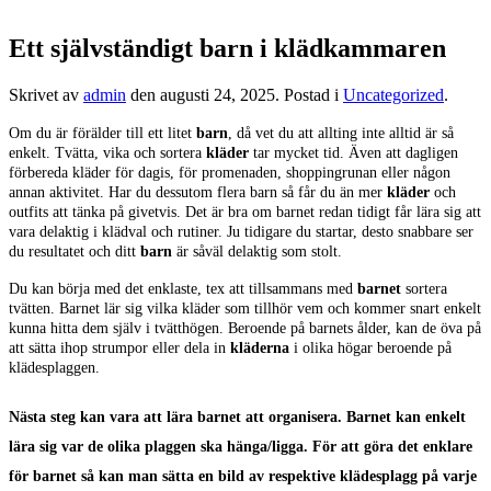
Ett självständigt barn i klädkammaren
Skrivet av
admin
den
augusti 24, 2025
. Postad i
Uncategorized
.
Om du är förälder till ett litet
barn
, då vet du att allting inte alltid är så
enkelt. Tvätta, vika och sortera
kläder
tar mycket tid. Även att dagligen
förbereda kläder för dagis, för promenaden, shoppingrunan eller någon
annan aktivitet. Har du dessutom flera barn så får du än mer
kläder
och
outfits att tänka på givetvis. Det är bra om barnet redan tidigt får lära sig att
vara delaktig i klädval och rutiner. Ju tidigare du startar, desto snabbare ser
du resultatet och ditt
barn
är såväl delaktig som stolt.
Du kan börja med det enklaste, tex att tillsammans med
barnet
sortera
tvätten. Barnet lär sig vilka kläder som tillhör vem och kommer snart enkelt
kunna hitta dem själv i tvätthögen. Beroende på barnets ålder, kan de öva på
att sätta ihop strumpor eller dela in
kläderna
i olika högar beroende på
klädesplaggen.
Nästa steg kan vara att lära
barnet
att organisera. Barnet kan enkelt
lära sig var de olika plaggen ska hänga/ligga. För att göra det enklare
för barnet så kan man sätta en bild av respektive klädesplagg på varje