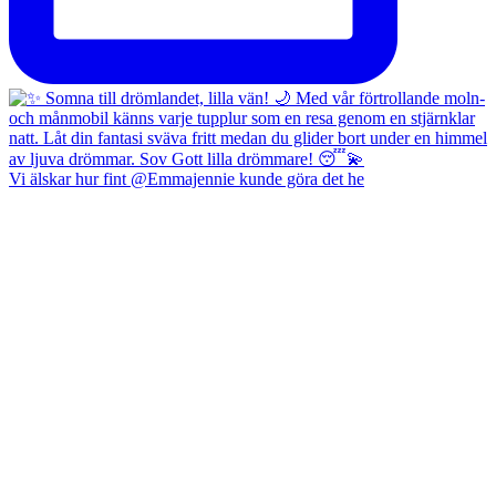
Vi älskar hur fint @Emmajennie kunde göra det he