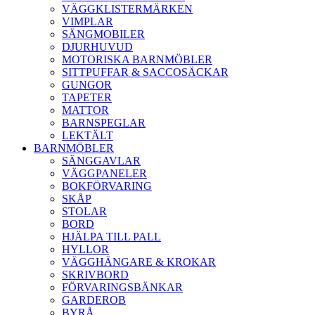
VÄGGKLISTERMÄRKEN
VIMPLAR
SÄNGMOBILER
DJURHUVUD
MOTORISKA BARNMÖBLER
SITTPUFFAR & SACCOSÄCKAR
GUNGOR
TAPETER
MATTOR
BARNSPEGLAR
LEKTÄLT
BARNMÖBLER
SÄNGGAVLAR
VÄGGPANELER
BOKFÖRVARING
SKÅP
STOLAR
BORD
HJÄLPA TILL PALL
HYLLOR
VÄGGHÄNGARE & KROKAR
SKRIVBORD
FÖRVARINGSBÄNKAR
GARDEROB
BYRÅ