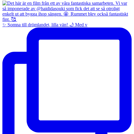
✨ Somna till drömlandet, lilla vän! 🌙 Med v