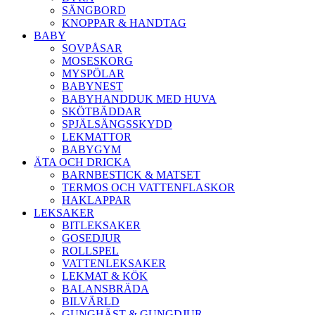
SÄNGBORD
KNOPPAR & HANDTAG
BABY
SOVPÅSAR
MOSESKORG
MYSPÖLAR
BABYNEST
BABYHANDDUK MED HUVA
SKÖTBÄDDAR
SPJÄLSÄNGSSKYDD
LEKMATTOR
BABYGYM
ÄTA OCH DRICKA
BARNBESTICK & MATSET
TERMOS OCH VATTENFLASKOR
HAKLAPPAR
LEKSAKER
BITLEKSAKER
GOSEDJUR
ROLLSPEL
VATTENLEKSAKER
LEKMAT & KÖK
BALANSBRÄDA
BILVÄRLD
GUNGHÄST & GUNGDJUR