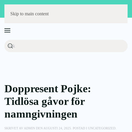
Störst på barnmöbler
Fri frakt över 1000 kr
14 dagars öppet köp
Skip to main content
Doppresent Pojke:
Tidlösa gåvor för
namngivningen
SKRIVET AV
ADMIN
DEN
AUGUSTI 24, 2025
. POSTAD I
UNCATEGORIZED
.