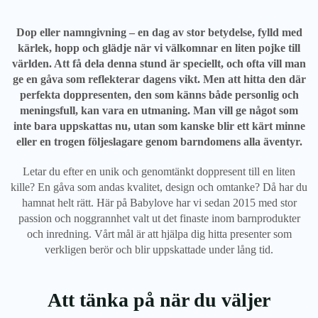
Dop eller namngivning – en dag av stor betydelse, fylld med
kärlek, hopp och glädje när vi välkomnar en liten pojke till
världen. Att få dela denna stund är speciellt, och ofta vill man
ge en gåva som reflekterar dagens vikt. Men att hitta den där
perfekta doppresenten, den som känns både personlig och
meningsfull, kan vara en utmaning. Man vill ge något som
inte bara uppskattas nu, utan som kanske blir ett kärt minne
eller en trogen följeslagare genom barndomens alla äventyr.
Letar du efter en unik och genomtänkt doppresent till en liten
kille? En gåva som andas kvalitet, design och omtanke? Då har du
hamnat helt rätt. Här på Babylove har vi sedan 2015 med stor
passion och noggrannhet valt ut det finaste inom barnprodukter
och inredning. Vårt mål är att hjälpa dig hitta presenter som
verkligen berör och blir uppskattade under lång tid.
Att tänka på när du väljer