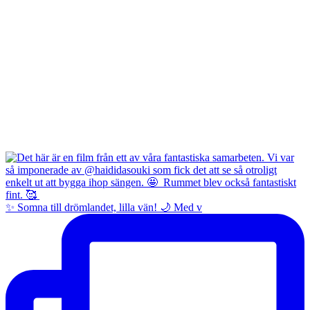
✨ Somna till drömlandet, lilla vän! 🌙 Med v