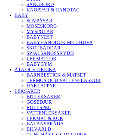
SÄNGBORD
KNOPPAR & HANDTAG
BABY
SOVPÅSAR
MOSESKORG
MYSPÖLAR
BABYNEST
BABYHANDDUK MED HUVA
SKÖTBÄDDAR
SPJÄLSÄNGSSKYDD
LEKMATTOR
BABYGYM
ÄTA OCH DRICKA
BARNBESTICK & MATSET
TERMOS OCH VATTENFLASKOR
HAKLAPPAR
LEKSAKER
BITLEKSAKER
GOSEDJUR
ROLLSPEL
VATTENLEKSAKER
LEKMAT & KÖK
BALANSBRÄDA
BILVÄRLD
GUNGHÄST & GUNGDJUR