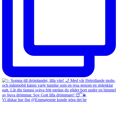
Vi älskar hur fint @Emmajennie kunde göra det he