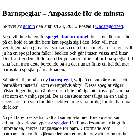
Barnspeglar – Anpassade för de minsta
Skrivet av
admin
den
augusti 24, 2025
. Postad i
Uncategorized
.
Vem vill inte ha en fin
spegel
i
barnrummet
, helst av allt som sitter
på en höjd så att din barn kan spegla sig i den. Men vill man
verkligen ha en glasskiva som är så enkel för barnet är nå, ingen vill
ju ha en spegel som faller i backen och går i tusen vassa små bitar.
Dock är trenden att fler och fler personer införskaffar fina speglar till
sina barn men detta beroende på att det numer finns en hel del mer
barnsäkra speglar på marknaden.
Så när du tittar på en ny
barnspegel
, välj då en som är gjord i ett
barnsäkert material, som exempelvis akryl. Dessa speglar väger
nästan ingenting och är dessutom inte möjliga att krossa på samma
sätt som en vanlig spegel. De är dessutom mer tåliga än en vanlig
spegel och du som förälder behöver inte vara orolig för ditt barn när
de leker.
Vi på Babylove.se har valt att samarbeta med företag som kan
erbjuda just dessa typer av
speglar
. De finns dessutom i riktigt fina
utföranden, speciellt anpassade för barn. Utformade som
batmansikte, en fin stjärna eller som ett moln, oavsett kommer du