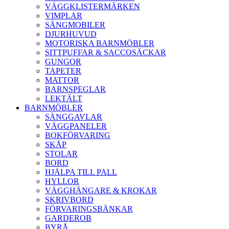
VÄGGKLISTERMÄRKEN
VIMPLAR
SÄNGMOBILER
DJURHUVUD
MOTORISKA BARNMÖBLER
SITTPUFFAR & SACCOSÄCKAR
GUNGOR
TAPETER
MATTOR
BARNSPEGLAR
LEKTÄLT
BARNMÖBLER
SÄNGGAVLAR
VÄGGPANELER
BOKFÖRVARING
SKÅP
STOLAR
BORD
HJÄLPA TILL PALL
HYLLOR
VÄGGHÄNGARE & KROKAR
SKRIVBORD
FÖRVARINGSBÄNKAR
GARDEROB
BYRÅ