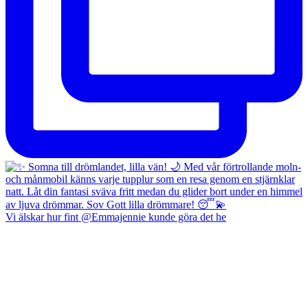
Vi älskar hur fint @Emmajennie kunde göra det he