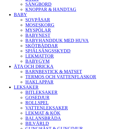
SÄNGBORD
KNOPPAR & HANDTAG
BABY
SOVPÅSAR
MOSESKORG
MYSPÖLAR
BABYNEST
BABYHANDDUK MED HUVA
SKÖTBÄDDAR
SPJÄLSÄNGSSKYDD
LEKMATTOR
BABYGYM
ÄTA OCH DRICKA
BARNBESTICK & MATSET
TERMOS OCH VATTENFLASKOR
HAKLAPPAR
LEKSAKER
BITLEKSAKER
GOSEDJUR
ROLLSPEL
VATTENLEKSAKER
LEKMAT & KÖK
BALANSBRÄDA
BILVÄRLD
GUNGHÄST & GUNGDJUR