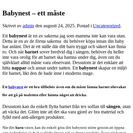
Babynest – ett måste
Skrivet av
admin
den
augusti 24, 2025
. Postad i
Uncategorized
.
Ett
babynest
är en av sakerna jag som mamma inte kan vara utan.
Detta är en av de första sakerna du behöver köpa innan din baby
har anlänt. Det är ett ställe där ditt barn tryggt och säkert kan finna
ro. Och när
barnet
sover bredvid dig i sängen, behöver du heller
inte vara orolig för att barnet ska hamna under dig, även om du
självklart alltid måste vara observant. Dessutom är det enklare att
hitta
nappar
och annat under natten. Ett
babynest
skapar en miljö
för barnet, likt den de hade inne i moderns mage.
Ett
babynest
är ett bra tillbehör även om du måste lämna
barnet
obevakat
för att gå på toaletten eller hämta något att dricka.
Dessutom kan du enkelt flytta barnet från tex soffan till
sängen
, utan
att väcka det. Glöm inte att det ska vara gjord av bra material och
fylld med anti-allergen produkter.
När ditt
barn
växer, kan du enkelt göra ditt babynest större genom att öppna
upp nederdelen så du har glädje längre tid av denna produkt. Även när barnet