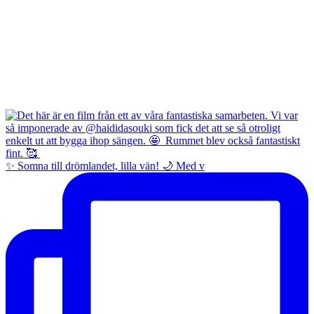
✨ Somna till drömlandet, lilla vän! 🌙 Med v