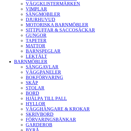
VÄGGKLISTERMÄRKEN
VIMPLAR
SÄNGMOBILER
DJURHUVUD
MOTORISKA BARNMÖBLER
SITTPUFFAR & SACCOSÄCKAR
GUNGOR
TAPETER
MATTOR
BARNSPEGLAR
LEKTÄLT
BARNMÖBLER
SÄNGGAVLAR
VÄGGPANELER
BOKFÖRVARING
SKÅP
STOLAR
BORD
HJÄLPA TILL PALL
HYLLOR
VÄGGHÄNGARE & KROKAR
SKRIVBORD
FÖRVARINGSBÄNKAR
GARDEROB
BYRÅ