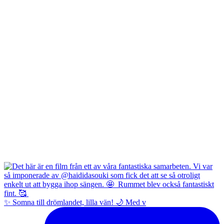
✨ Somna till drömlandet, lilla vän! 🌙 Med v