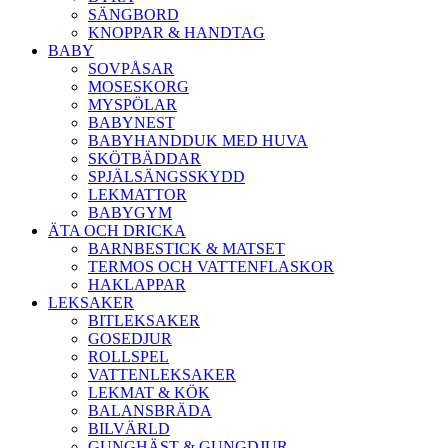
SÄNGBORD
KNOPPAR & HANDTAG
BABY
SOVPÅSAR
MOSESKORG
MYSPÖLAR
BABYNEST
BABYHANDDUK MED HUVA
SKÖTBÄDDAR
SPJÄLSÄNGSSKYDD
LEKMATTOR
BABYGYM
ÄTA OCH DRICKA
BARNBESTICK & MATSET
TERMOS OCH VATTENFLASKOR
HAKLAPPAR
LEKSAKER
BITLEKSAKER
GOSEDJUR
ROLLSPEL
VATTENLEKSAKER
LEKMAT & KÖK
BALANSBRÄDA
BILVÄRLD
GUNGHÄST & GUNGDJUR