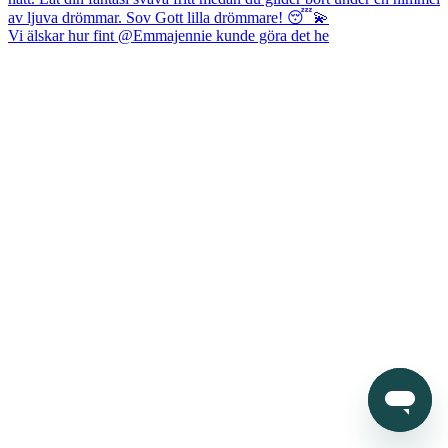
Vi älskar hur fint @Emmajennie kunde göra det he