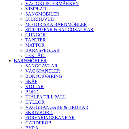
VÄGGKLISTERMÄRKEN
VIMPLAR
SÄNGMOBILER
DJURHUVUD
MOTORISKA BARNMÖBLER
SITTPUFFAR & SACCOSÄCKAR
GUNGOR
TAPETER
MATTOR
BARNSPEGLAR
LEKTÄLT
BARNMÖBLER
SÄNGGAVLAR
VÄGGPANELER
BOKFÖRVARING
SKÅP
STOLAR
BORD
HJÄLPA TILL PALL
HYLLOR
VÄGGHÄNGARE & KROKAR
SKRIVBORD
FÖRVARINGSBÄNKAR
GARDEROB
BYRÅ