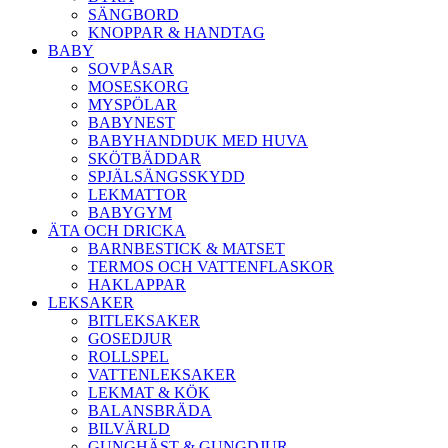
SÄNGBORD
KNOPPAR & HANDTAG
BABY
SOVPÅSAR
MOSESKORG
MYSPÖLAR
BABYNEST
BABYHANDDUK MED HUVA
SKÖTBÄDDAR
SPJÄLSÄNGSSKYDD
LEKMATTOR
BABYGYM
ÄTA OCH DRICKA
BARNBESTICK & MATSET
TERMOS OCH VATTENFLASKOR
HAKLAPPAR
LEKSAKER
BITLEKSAKER
GOSEDJUR
ROLLSPEL
VATTENLEKSAKER
LEKMAT & KÖK
BALANSBRÄDA
BILVÄRLD
GUNGHÄST & GUNGDJUR