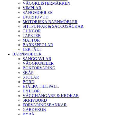
VÄGGKLISTERMÄRKEN
VIMPLAR
SÄNGMOBILER
DJURHUVUD
MOTORISKA BARNMÖBLER
SITTPUFFAR & SACCOSÄCKAR
GUNGOR
TAPETER
MATTOR
BARNSPEGLAR
LEKTÄLT
BARNMÖBLER
SÄNGGAVLAR
VÄGGPANELER
BOKFÖRVARING
SKÅP
STOLAR
BORD
HJÄLPA TILL PALL
HYLLOR
VÄGGHÄNGARE & KROKAR
SKRIVBORD
FÖRVARINGSBÄNKAR
GARDEROB
BYRÅ