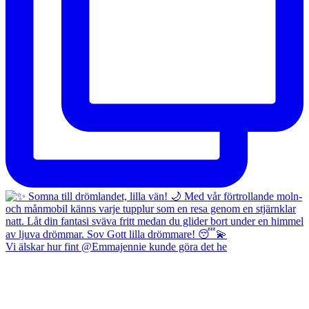
Vi älskar hur fint @Emmajennie kunde göra det he