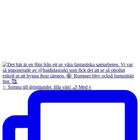
✨ Somna till drömlandet, lilla vän! 🌙 Med v