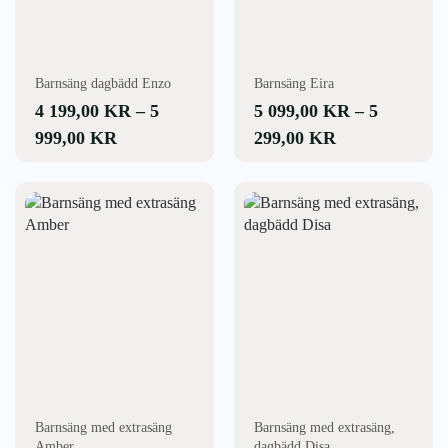
olika
olika
alternativen
alternativen
kan
kan
väljas
väljas
Barnsäng dagbädd Enzo
Barnsäng Eira
på
på
4 199,00
KR
–
5
5 099,00
KR
–
5
produktsidan
produktsidan
PRISINTERVALL:
PRISINTERV
999,00
KR
299,00
KR
4
5
199,00 KR
099,00 KR
Den
Den
här
här
TILL
TILL
produkten
produkten
5
5
har
har
999,00 KR
299,00 KR
flera
flera
varianter.
varianter.
De
De
olika
olika
alternativen
alternativen
kan
kan
väljas
väljas
Barnsäng med extrasäng
Barnsäng med extrasäng,
på
på
Amber
dagbädd Disa