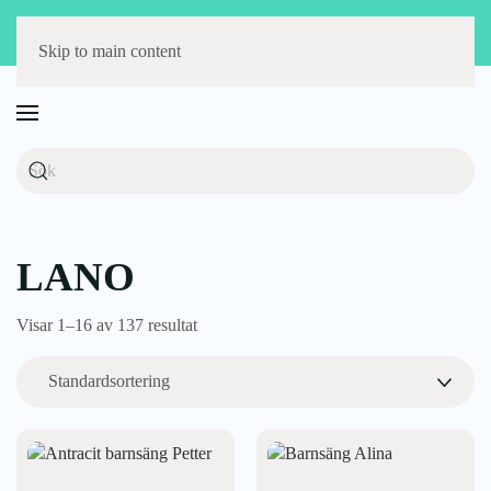
Störst på barnmöbler
Fri frakt över 1000 kr
14 dagars öppet köp
Skip to main content
LANO
Visar 1–16 av 137 resultat
Den
Den
här
här
produkten
produkten