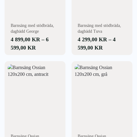
olika
olika
alternativen
alternativen
kan
kan
väljas
väljas
Barnsäng med stödbräda,
Barnsäng med stödbräda,
på
på
dagbädd George
dagbädd Tuva
produktsidan
produktsidan
4 899,00
KR
–
6
4 299,00
KR
–
4
PRISINTERVALL:
PRISINTERV
599,00
KR
599,00
KR
4
4
899,00 KR
299,00 KR
TILL
TILL
6
4
599,00 KR
599,00 KR
Barnsäng Ossian
Barnsäng Ossian