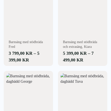
299,00 KR
699,00 KR
flera
flera
varianter.
varianter.
De
De
olika
olika
alternativen
alternativen
kan
kan
väljas
väljas
Barnsäng med stödbräda
Barnsäng med stödbräda
på
på
Fred
och extrasäng, Kiara
produktsidan
produktsidan
3 799,00
KR
–
5
5 399,00
KR
–
7
PRISINTERVALL:
PRISINTERV
399,00
KR
499,00
KR
3
5
799,00 KR
399,00 KR
Den
Den
här
här
TILL
TILL
produkten
produkten
5
7
har
har
399,00 KR
499,00 KR
flera
flera
varianter.
varianter.
De
De