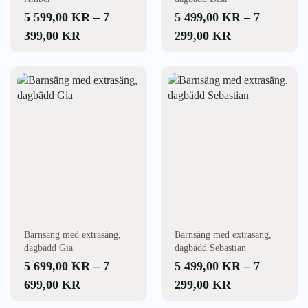
produktsidan
produktsidan
5 599,00
KR
–
7
5 499,00
KR
–
7
PRISINTERVALL:
PRISINTERV
399,00
KR
299,00
KR
5
5
599,00 KR
499,00 KR
Den
Den
här
här
TILL
TILL
produkten
produkten
7
7
har
har
399,00 KR
299,00 KR
flera
flera
varianter.
varianter.
De
De
olika
olika
alternativen
alternativen
kan
kan
väljas
väljas
Barnsäng med extrasäng,
Barnsäng med extrasäng,
på
på
dagbädd Gia
dagbädd Sebastian
produktsidan
produktsidan
5 699,00
KR
–
7
5 499,00
KR
–
7
PRISINTERVALL:
PRISINTERV
699,00
KR
299,00
KR
5
5