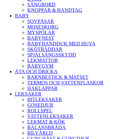
SÄNGBORD
KNOPPAR & HANDTAG
BABY
SOVPÅSAR
MOSESKORG
MYSPÖLAR
BABYNEST
BABYHANDDUK MED HUVA
SKÖTBÄDDAR
SPJÄLSÄNGSSKYDD
LEKMATTOR
BABYGYM
ÄTA OCH DRICKA
BARNBESTICK & MATSET
TERMOS OCH VATTENFLASKOR
HAKLAPPAR
LEKSAKER
BITLEKSAKER
GOSEDJUR
ROLLSPEL
VATTENLEKSAKER
LEKMAT & KÖK
BALANSBRÄDA
BILVÄRLD
GUNGHÄST & GUNGDJUR