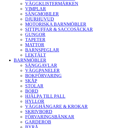
VÄGGKLISTERMÄRKEN
VIMPLAR
SÄNGMOBILER
DJURHUVUD
MOTORISKA BARNMÖBLER
SITTPUFFAR & SACCOSÄCKAR
GUNGOR
TAPETER
MATTOR
BARNSPEGLAR
LEKTÄLT
BARNMÖBLER
SÄNGGAVLAR
VÄGGPANELER
BOKFÖRVARING
SKÅP
STOLAR
BORD
HJÄLPA TILL PALL
HYLLOR
VÄGGHÄNGARE & KROKAR
SKRIVBORD
FÖRVARINGSBÄNKAR
GARDEROB
BYRÅ