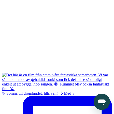
✨ Somna till drömlandet, lilla vän! 🌙 Med v