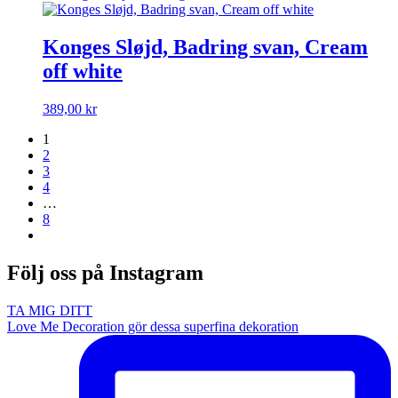
Konges Sløjd, Badring svan, Cream
off white
389,00
kr
1
2
3
4
…
8
Följ oss på Instagram
TA MIG DITT
Love Me Decoration gör dessa superfina dekoration