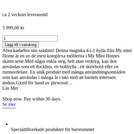
ca 2 veckors leveranstid
5 999,00
kr
The
Screen
Lägg till i varukorg
?
Abra kadarbra sim salabim! Denna magiska 4-i-1 hylla från My mini
dockhus
Home är en av de mest komplexa möblerna i My Mini Homes
4
skärm serie.Med några enkla steg, helt utan verktyg, kan den
in
användas som ett dockhus, en bokhylla , ett skrivbord eller en
1
rumsavdelare. En unik produkt med många användningsområden
mängd
som kan användas i många år i takt med att barnets intressen
ändras.Gjord för hand av plywood…
Läs Mer
Shop now. Pay within 30 days.
Se mer
Specialtillverkade produkter för barnrummet