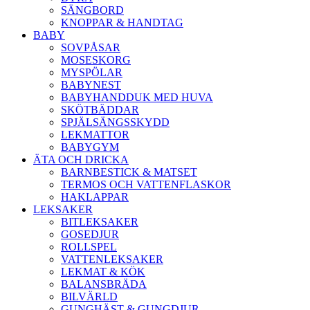
SÄNGBORD
KNOPPAR & HANDTAG
BABY
SOVPÅSAR
MOSESKORG
MYSPÖLAR
BABYNEST
BABYHANDDUK MED HUVA
SKÖTBÄDDAR
SPJÄLSÄNGSSKYDD
LEKMATTOR
BABYGYM
ÄTA OCH DRICKA
BARNBESTICK & MATSET
TERMOS OCH VATTENFLASKOR
HAKLAPPAR
LEKSAKER
BITLEKSAKER
GOSEDJUR
ROLLSPEL
VATTENLEKSAKER
LEKMAT & KÖK
BALANSBRÄDA
BILVÄRLD
GUNGHÄST & GUNGDJUR