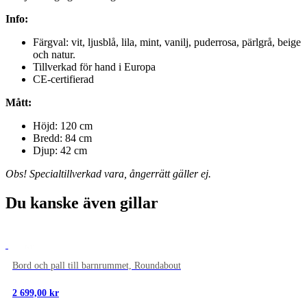
Info:
Färgval: vit, ljusblå, lila, mint, vanilj, puderrosa, pärlgrå, beige
och natur.
Tillverkad för hand i Europa
CE-certifierad
Mått:
Höjd: 120 cm
Bredd:
84 cm
Djup: 42 cm
Obs! Specialtillverkad vara, ångerrätt gäller ej.
Du kanske även gillar
NYTT
Bord och pall till barnrummet, Roundabout
2 699,00
kr