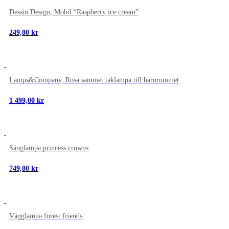
699,00 kr
Dessin Design, Mobil “Raspberry ice cream”
249,00
kr
NYTT
Lamps&Company, Rosa sammet taklampa till barnrummet
1 499,00
kr
NYTT
Sänglampa princess crowns
749,00
kr
NYTT
Vägglampa forest friends