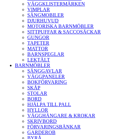
VÄGGKLISTERMÄRKEN
VIMPLAR
SÄNGMOBILER
DJURHUVUD
MOTORISKA BARNMÖBLER
SITTPUFFAR & SACCOSÄCKAR
GUNGOR
TAPETER
MATTOR
BARNSPEGLAR
LEKTÄLT
BARNMÖBLER
SÄNGGAVLAR
VÄGGPANELER
BOKFÖRVARING
SKÅP
STOLAR
BORD
HJÄLPA TILL PALL
HYLLOR
VÄGGHÄNGARE & KROKAR
SKRIVBORD
FÖRVARINGSBÄNKAR
GARDEROB
BYRÅ