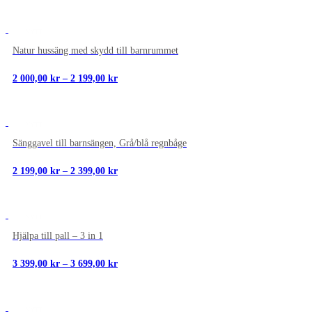
NYTT
Natur hussäng med skydd till barnrummet
Prisintervall:
2 000,00
kr
–
2 199,00
kr
2
000,00 kr
till
2
NYTT
199,00 kr
Sänggavel till barnsängen, Grå/blå regnbåge
Prisintervall:
2 199,00
kr
–
2 399,00
kr
2
199,00 kr
till
2
NYTT
399,00 kr
Hjälpa till pall – 3 in 1
Prisintervall:
3 399,00
kr
–
3 699,00
kr
3
399,00 kr
till
3
NYTT