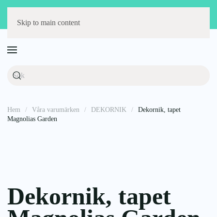
Störst på barnmöbler
Fri frakt över 1000 kr
14 dagars öppet köp
Skip to main content
Hem
Våra varumärken
DEKORNIK
Dekornik, tapet
Magnolias Garden
Dekornik, tapet