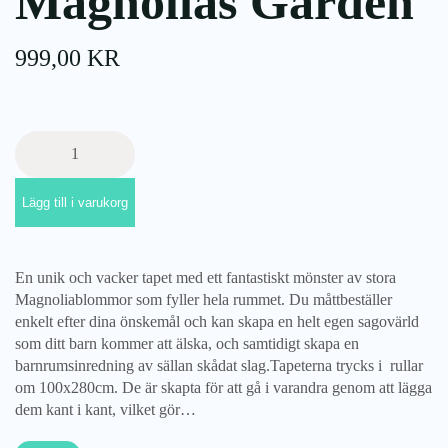
Magnolias Garden
999,00
KR
Dekornik,
tapet
Magnolias
Lägg till i varukorg
Garden
mängd
En unik och vacker tapet med ett fantastiskt mönster av stora
Magnoliablommor som fyller hela rummet. Du måttbeställer
enkelt efter dina önskemål och kan skapa en helt egen sagovärld
som ditt barn kommer att älska, och samtidigt skapa en
barnrumsinredning av sällan skådat slag.Tapeterna trycks i rullar
om 100x280cm. De är skapta för att gå i varandra genom att lägga
dem kant i kant, vilket gör…