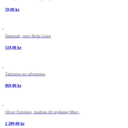
59,00
kr
NYTT
Dekornik, tapet Birds Green
519,00
kr
NYTT
Taklampa sea adventures
869,00
kr
NYTT
Oliver Furniture, madrass till spjälsäng Mini+
2 209,00
kr