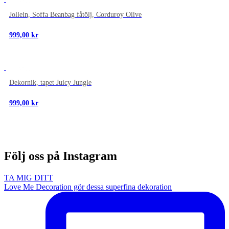
NYTT
Jollein, Soffa Beanbag fåtölj, Corduroy Olive
999,00
kr
NYTT
Dekornik, tapet Juicy Jungle
999,00
kr
Följ oss på Instagram
TA MIG DITT
Love Me Decoration gör dessa superfina dekoration