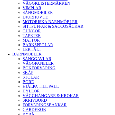
VÄGGKLISTERMÄRKEN
VIMPLAR
SÄNGMOBILER
DJURHUVUD
MOTORISKA BARNMÖBLER
SITTPUFFAR & SACCOSÄCKAR
GUNGOR
TAPETER
MATTOR
BARNSPEGLAR
LEKTÄLT
BARNMÖBLER
SÄNGGAVLAR
VÄGGPANELER
BOKFÖRVARING
SKÅP
STOLAR
BORD
HJÄLPA TILL PALL
HYLLOR
VÄGGHÄNGARE & KROKAR
SKRIVBORD
FÖRVARINGSBÄNKAR
GARDEROB
BYRÅ