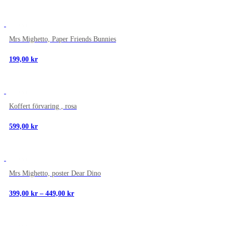
NYTT
Mrs Mighetto, Paper Friends Bunnies
199,00
kr
NYTT
Koffert förvaring , rosa
599,00
kr
NYTT
Mrs Mighetto, poster Dear Dino
Prisintervall:
399,00
kr
–
449,00
kr
399,00 kr
till
449,00 kr