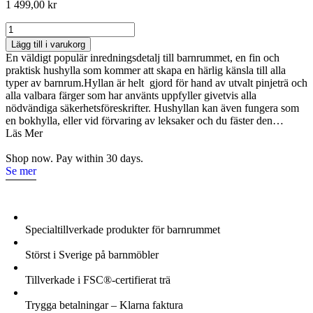
1 499,00
kr
Stor
vägghylla
Lägg till i varukorg
till
En väldigt populär inredningsdetalj till barnrummet, en fin och
barnrummet
praktisk hushylla som kommer att skapa en härlig känsla till alla
med
typer av barnrum.Hyllan är helt gjord för hand av utvalt pinjeträ och
låda
alla valbara färger som har använts uppfyller givetvis alla
mängd
nödvändiga säkerhetsföreskrifter. Hushyllan kan även fungera som
en bokhylla, eller vid förvaring av leksaker och du fäster den…
Läs Mer
Shop now. Pay within 30 days.
Se mer
Specialtillverkade produkter för barnrummet
Störst i Sverige på barnmöbler
Tillverkade i FSC®-certifierat trä
Trygga betalningar – Klarna faktura