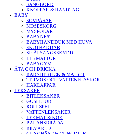
SÄNGBORD
KNOPPAR & HANDTAG
BABY
SOVPÅSAR
MOSESKORG
MYSPÖLAR
BABYNEST
BABYHANDDUK MED HUVA
SKÖTBÄDDAR
SPJÄLSÄNGSSKYDD
LEKMATTOR
BABYGYM
ÄTA OCH DRICKA
BARNBESTICK & MATSET
TERMOS OCH VATTENFLASKOR
HAKLAPPAR
LEKSAKER
BITLEKSAKER
GOSEDJUR
ROLLSPEL
VATTENLEKSAKER
LEKMAT & KÖK
BALANSBRÄDA
BILVÄRLD
GUNGHÄST & GUNGDJUR