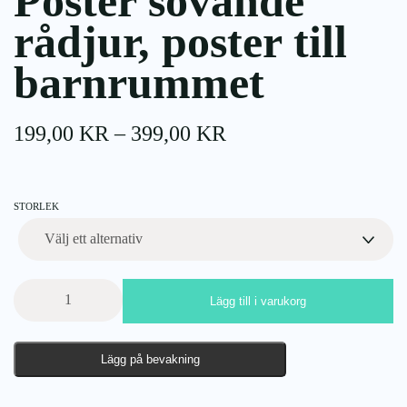
Poster sovande
rådjur, poster till
barnrummet
PRISINTERVALL:
199,00
KR
–
399,00
KR
199,00 KR
TILL
399,00 KR
STORLEK
Poster
Lägg till i varukorg
sovande
rådjur,
poster
Lägg på bevakning
till
barnrummet