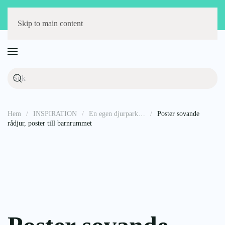
Störst på barnmöbler
Fri frakt över 1000 kr
14 dagars öppet köp
Skip to main content
Hem
INSPIRATION
En egen djurpark…
Poster sovande
rådjur, poster till barnrummet