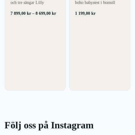
och tre sängar Lilly
boho babynest i bomull
Prisintervall:
7 899,00
kr
–
8 699,00
kr
1 199,00
kr
7
899,00 kr
till
8
699,00 kr
Följ oss på Instagram