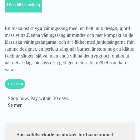
Lägg till i varukorg
Mini+,
vit/ek
mängd
En makalöst snygg våningssäng med. en helt unik design, gjord i
massivt trä.Denna våningssäng är mindre och mer kompakt än de
klassiska våningssängarna, och är i likhet med juniorsängarna från
samma designer, en perfekt säng när barnen är stora nog att klättra
i och ur sängen själva, men ändå vill ha det tryggt och ombonat
när det är dags att sussa.En gedigen och stabil möbel som kan
vara…
LÄS MER
Shop now. Pay within 30 days.
Se mer
Specialtillverkade produkter för barnrummet