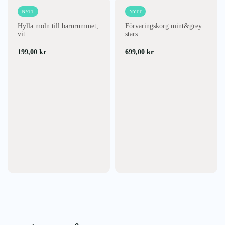
NYTT
NYTT
Hylla moln till barnrummet,
Förvaringskorg mint&grey
vit
stars
199,00
kr
699,00
kr