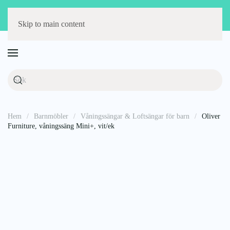
Störst på barnmöbler
Fri frakt över 1000 kr
14 dagars öppet köp
Skip to main content
Hem
Barnmöbler
Våningssängar & Loftsängar för barn
Oliver
Furniture, våningssäng Mini+, vit/ek