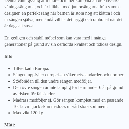
Denna våningssäng är mindre och mer kompakt än de klassiska
våningssängarna, och är i likhet med juniorsängarna från samma
designer, en perfekt säng när barnen är stora nog att
klättra i och
ur sängen själva, men ändå vill ha det tryggt och ombonat när det
är dags att sussa.
En gedigen och stabil möbel som kan vara med i många
generationer på grund av sin oerhörda kvalitet och tidlösa design.
Info
:
Tillverkad i Europa.
Sängen uppfyller europeiska säkerhetsstandarder och normer.
Stödbrädan till den undre sängen medföljer.
Den övre sängen är inte lämplig för barn under 6 år på grund
av risken för fallskador.
Madrass medföljer ej. Gör sängen komplett med en passande
10-12 cm tjock skummadrass ur vårt stora sortiment.
Max vikt 120 kg
Mått
: