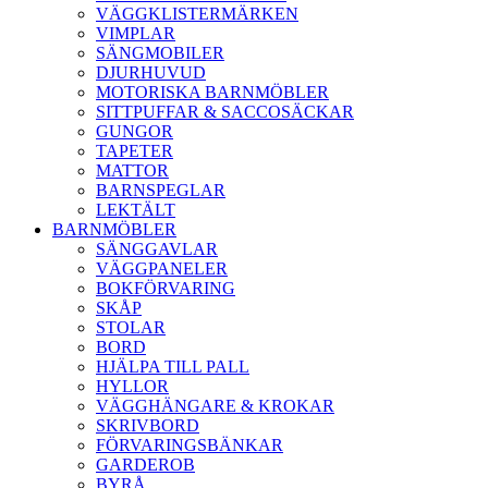
VÄGGKLISTERMÄRKEN
VIMPLAR
SÄNGMOBILER
DJURHUVUD
MOTORISKA BARNMÖBLER
SITTPUFFAR & SACCOSÄCKAR
GUNGOR
TAPETER
MATTOR
BARNSPEGLAR
LEKTÄLT
BARNMÖBLER
SÄNGGAVLAR
VÄGGPANELER
BOKFÖRVARING
SKÅP
STOLAR
BORD
HJÄLPA TILL PALL
HYLLOR
VÄGGHÄNGARE & KROKAR
SKRIVBORD
FÖRVARINGSBÄNKAR
GARDEROB
BYRÅ