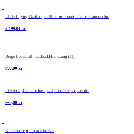
NYTT
Little Lights, Nattlampa till barnrummet, Ekorre Cappuccino
2 199,00
kr
NYTT
Beige kudde till hundbädd/hundsäng (M)
899,00
kr
NYTT
Liewood, Leonore barnpool, Confetti peppermint
369,00
kr
NYTT
Kids Concept, 3-pack krokar