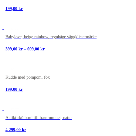
199,00
kr
NYTT
Babylove, beige rainbow, regnbåge väggklistermärke
Prisintervall:
399,00
kr
–
699,00
kr
399,00 kr
till
699,00 kr
NYTT
Kudde med pompom, fox
199,00
kr
NYTT
Antikt skötbord till barnrummet, natur
4 299,00
kr