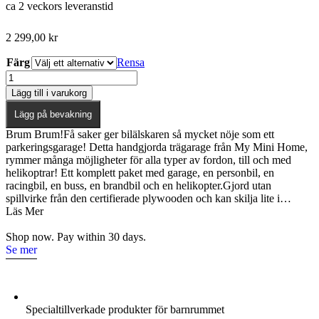
ca 2 veckors leveranstid
2 299,00
kr
Färg
Rensa
My
mini
Lägg till i varukorg
garage
mängd
Lägg på bevakning
Brum Brum!Få saker ger bilälskaren så mycket nöje som ett
parkeringsgarage! Detta handgjorda trägarage från My Mini Home,
rymmer många möjligheter för alla typer av fordon, till och med
helikoptrar! Ett komplett paket med garage, en personbil, en
racingbil, en buss, en brandbil och en helikopter.Gjord utan
spillvirke från den certifierade plywooden och kan skilja lite i…
Läs Mer
Shop now. Pay within 30 days.
Se mer
Specialtillverkade produkter för barnrummet