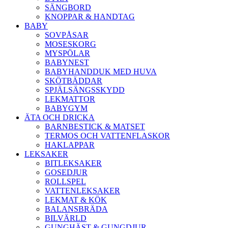
SÄNGBORD
KNOPPAR & HANDTAG
BABY
SOVPÅSAR
MOSESKORG
MYSPÖLAR
BABYNEST
BABYHANDDUK MED HUVA
SKÖTBÄDDAR
SPJÄLSÄNGSSKYDD
LEKMATTOR
BABYGYM
ÄTA OCH DRICKA
BARNBESTICK & MATSET
TERMOS OCH VATTENFLASKOR
HAKLAPPAR
LEKSAKER
BITLEKSAKER
GOSEDJUR
ROLLSPEL
VATTENLEKSAKER
LEKMAT & KÖK
BALANSBRÄDA
BILVÄRLD
GUNGHÄST & GUNGDJUR