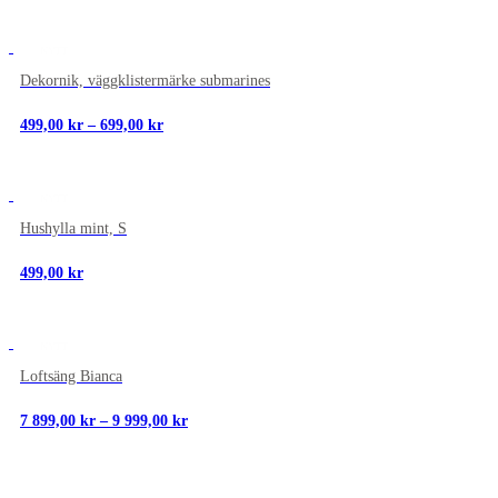
NYTT
Dekornik, väggklistermärke submarines
Prisintervall:
499,00
kr
–
699,00
kr
499,00 kr
till
699,00 kr
NYTT
Hushylla mint, S
499,00
kr
NYTT
Loftsäng Bianca
Prisintervall:
7 899,00
kr
–
9 999,00
kr
7
899,00 kr
till
9