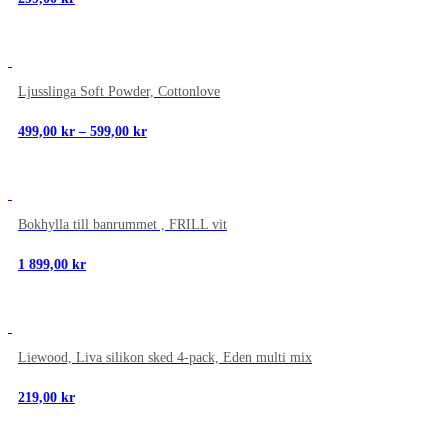
NYTT
Ljusslinga Soft Powder, Cottonlove
Prisintervall:
499,00
kr
–
599,00
kr
499,00 kr
till
599,00 kr
NYTT
Bokhylla till banrummet , FRILL vit
1 899,00
kr
NYTT
Liewood, Liva silikon sked 4-pack, Eden multi mix
219,00
kr