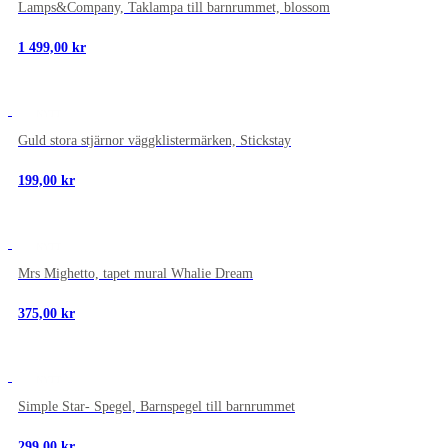
Lamps&Company, Taklampa till barnrummet, blossom
1 499,00
kr
NYTT
Guld stora stjärnor väggklistermärken, Stickstay
199,00
kr
NYTT
Mrs Mighetto, tapet mural Whalie Dream
375,00
kr
NYTT
Simple Star- Spegel, Barnspegel till barnrummet
299,00
kr