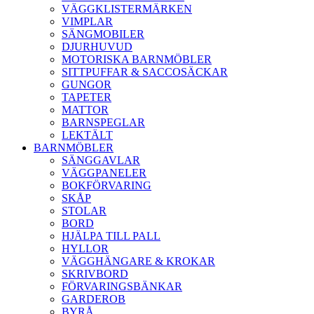
VÄGGKLISTERMÄRKEN
VIMPLAR
SÄNGMOBILER
DJURHUVUD
MOTORISKA BARNMÖBLER
SITTPUFFAR & SACCOSÄCKAR
GUNGOR
TAPETER
MATTOR
BARNSPEGLAR
LEKTÄLT
BARNMÖBLER
SÄNGGAVLAR
VÄGGPANELER
BOKFÖRVARING
SKÅP
STOLAR
BORD
HJÄLPA TILL PALL
HYLLOR
VÄGGHÄNGARE & KROKAR
SKRIVBORD
FÖRVARINGSBÄNKAR
GARDEROB
BYRÅ