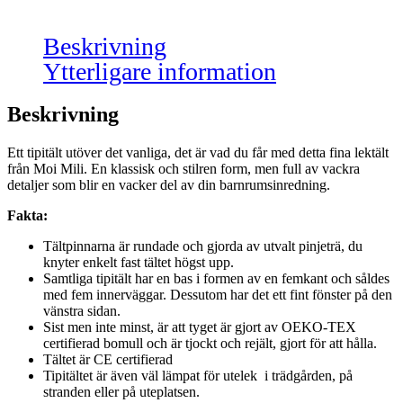
Beskrivning
Ytterligare information
Beskrivning
Ett tipitält utöver det vanliga, det är vad du får med detta fina lektält
från Moi Mili. En klassisk och stilren form, men full av vackra
detaljer som blir en vacker del av din barnrumsinredning.
Fakta:
Tältpinnarna är rundade och gjorda av utvalt pinjeträ, du
knyter enkelt fast tältet högst upp.
Samtliga tipitält har en bas i formen av en femkant och såldes
med fem innerväggar. Dessutom har det ett fint fönster på den
vänstra sidan.
Sist men inte minst, är att tyget är gjort av OEKO-TEX
certifierad bomull och är tjockt och rejält, gjort för att hålla.
Tältet är CE certifierad
Tipitältet är även väl lämpat för utelek i trädgården, på
stranden eller på uteplatsen.