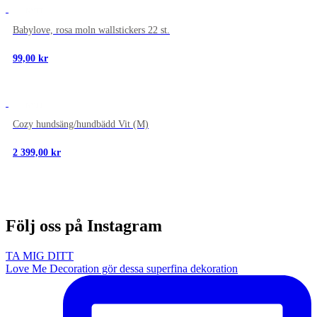
NYTT
Babylove, rosa moln wallstickers 22 st.
99,00
kr
NYTT
Cozy hundsäng/hundbädd Vit (M)
2 399,00
kr
Följ oss på Instagram
TA MIG DITT
Love Me Decoration gör dessa superfina dekoration