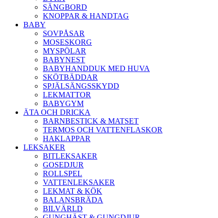
SÄNGBORD
KNOPPAR & HANDTAG
BABY
SOVPÅSAR
MOSESKORG
MYSPÖLAR
BABYNEST
BABYHANDDUK MED HUVA
SKÖTBÄDDAR
SPJÄLSÄNGSSKYDD
LEKMATTOR
BABYGYM
ÄTA OCH DRICKA
BARNBESTICK & MATSET
TERMOS OCH VATTENFLASKOR
HAKLAPPAR
LEKSAKER
BITLEKSAKER
GOSEDJUR
ROLLSPEL
VATTENLEKSAKER
LEKMAT & KÖK
BALANSBRÄDA
BILVÄRLD
GUNGHÄST & GUNGDJUR