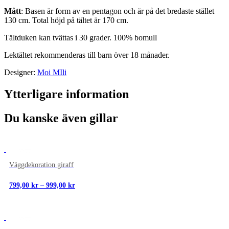
Mått
: Basen är form av en pentagon och är på det bredaste stället
130 cm. Total höjd på tältet är 170 cm.
Tältduken kan tvättas i 30 grader. 100% bomull
Lektältet rekommenderas till barn över 18 månader.
Designer:
Moi MIli
Ytterligare information
Du kanske även gillar
NYTT
Väggdekoration giraff
Prisintervall:
799,00
kr
–
999,00
kr
799,00 kr
till
999,00 kr
NYTT