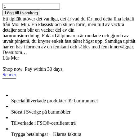
Moi
Mili,
Lägg till i varukorg
tipitält
Ett tipitält utöver det vanliga, det är vad du får med detta fina lektält
beige
från Moi Mili. En klassisk och stilren form, men full av vackra
mängd
detaljer som blir en vacker del av din
barnrumsinredning. Fakta:Tältpinnarna är rundade och gjorda av
utvalt pinjeträ, du knyter enkelt fast tältet högst upp. Samtliga tipitält
har en bas i formen av en femkant och såldes med fem innerväggar.
Dessutom…
Läs Mer
Shop now. Pay within 30 days.
Se mer
Specialtillverkade produkter för barnrummet
Störst i Sverige på barnmöbler
Tillverkade i FSC®-certifierat trä
Trygga betalningar – Klarna faktura