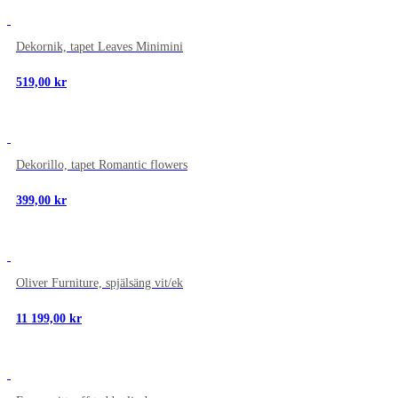
NYTT
Dekornik, tapet Leaves Minimini
519,00
kr
NYTT
Dekorillo, tapet Romantic flowers
399,00
kr
NYTT
Oliver Furniture, spjälsäng vit/ek
11 199,00
kr
NYTT