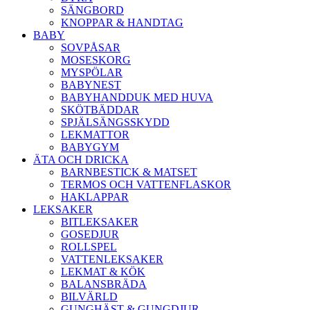
SÄNGBORD
KNOPPAR & HANDTAG
BABY
SOVPÅSAR
MOSESKORG
MYSPÖLAR
BABYNEST
BABYHANDDUK MED HUVA
SKÖTBÄDDAR
SPJÄLSÄNGSSKYDD
LEKMATTOR
BABYGYM
ÄTA OCH DRICKA
BARNBESTICK & MATSET
TERMOS OCH VATTENFLASKOR
HAKLAPPAR
LEKSAKER
BITLEKSAKER
GOSEDJUR
ROLLSPEL
VATTENLEKSAKER
LEKMAT & KÖK
BALANSBRÄDA
BILVÄRLD
GUNGHÄST & GUNGDJUR