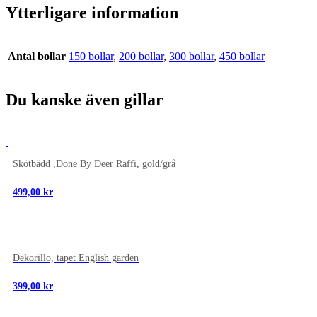
Ytterligare information
Antal bollar
150 bollar
,
200 bollar
,
300 bollar
,
450 bollar
Du kanske även gillar
NYTT
Skötbädd ,Done By Deer Raffi, gold/grå
499,00
kr
NYTT
Dekorillo, tapet English garden
399,00
kr