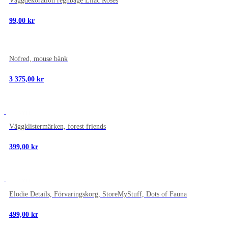
Väggdekoration regnbåge Lilac Roses
99,00
kr
NYTT
Nofred, mouse bänk
3 375,00
kr
NYTT
Väggklistermärken, forest friends
399,00
kr
NYTT
Elodie Details, Förvaringskorg, StoreMyStuff, Dots of Fauna
499,00
kr