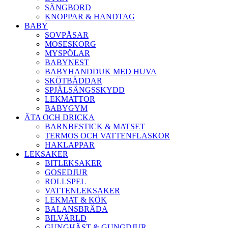
SÄNGBORD
KNOPPAR & HANDTAG
BABY
SOVPÅSAR
MOSESKORG
MYSPÖLAR
BABYNEST
BABYHANDDUK MED HUVA
SKÖTBÄDDAR
SPJÄLSÄNGSSKYDD
LEKMATTOR
BABYGYM
ÄTA OCH DRICKA
BARNBESTICK & MATSET
TERMOS OCH VATTENFLASKOR
HAKLAPPAR
LEKSAKER
BITLEKSAKER
GOSEDJUR
ROLLSPEL
VATTENLEKSAKER
LEKMAT & KÖK
BALANSBRÄDA
BILVÄRLD
GUNGHÄST & GUNGDJUR