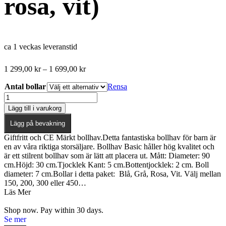
rosa, vit)
ca 1 veckas leveranstid
Prisintervall:
1 299,00
kr
–
1 699,00
kr
1
Antal bollar
299,00 kr
Rensa
till
Ljusgrå
1
bollhav
Lägg till i varukorg
699,00 kr
BASIC,
90×30
Lägg på bevakning
med
Giftfritt och CE Märkt bollhav.Detta fantastiska bollhav för barn är
bollar
en av våra riktiga storsäljare. Bollhav Basic håller hög kvalitet och
(blå,
är ett stilrent bollhav som är lätt att placera ut. Mått: Diameter: 90
grå,
cm.Höjd: 30 cm.Tjocklek Kant: 5 cm.Bottentjocklek: 2 cm. Boll
rosa,
diameter: 7 cm.Bollar i detta paket: Blå, Grå, Rosa, Vit. Välj mellan
vit)
150, 200, 300 eller 450…
mängd
Läs Mer
Shop now. Pay within 30 days.
Se mer