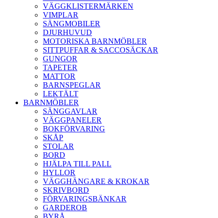
VÄGGKLISTERMÄRKEN
VIMPLAR
SÄNGMOBILER
DJURHUVUD
MOTORISKA BARNMÖBLER
SITTPUFFAR & SACCOSÄCKAR
GUNGOR
TAPETER
MATTOR
BARNSPEGLAR
LEKTÄLT
BARNMÖBLER
SÄNGGAVLAR
VÄGGPANELER
BOKFÖRVARING
SKÅP
STOLAR
BORD
HJÄLPA TILL PALL
HYLLOR
VÄGGHÄNGARE & KROKAR
SKRIVBORD
FÖRVARINGSBÄNKAR
GARDEROB
BYRÅ