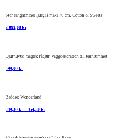
NYTT
Stor sänghimmel ljusgrå maxi 70 cm, Cotton & Sweets
2 099,00
kr
NYTT
Djurhuvud magisk rådjur, väggdekoration till barnrummet
599,00
kr
NYTT
Bäddset Wonderland
Prisintervall:
349,30
kr
–
454,30
kr
349,30 kr
till
454,30 kr
NYTT