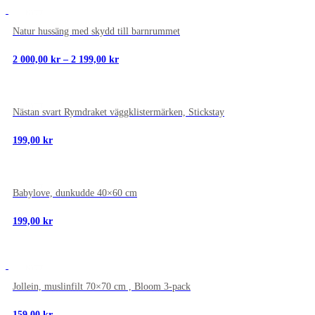
NYTT
Natur hussäng med skydd till barnrummet
Prisintervall:
2 000,00
kr
–
2 199,00
kr
2
000,00 kr
till
2
NYTT
199,00 kr
Nästan svart Rymdraket väggklistermärken, Stickstay
199,00
kr
NYTT
Babylove, dunkudde 40×60 cm
199,00
kr
NYTT
Jollein, muslinfilt 70×70 cm , Bloom 3-pack
159,00
kr