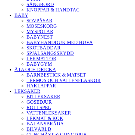
SÄNGBORD
KNOPPAR & HANDTAG
BABY
SOVPÅSAR
MOSESKORG
MYSPÖLAR
BABYNEST
BABYHANDDUK MED HUVA
SKÖTBÄDDAR
SPJÄLSÄNGSSKYDD
LEKMATTOR
BABYGYM
ÄTA OCH DRICKA
BARNBESTICK & MATSET
TERMOS OCH VATTENFLASKOR
HAKLAPPAR
LEKSAKER
BITLEKSAKER
GOSEDJUR
ROLLSPEL
VATTENLEKSAKER
LEKMAT & KÖK
BALANSBRÄDA
BILVÄRLD
GUNGHÄST & GUNGDJUR