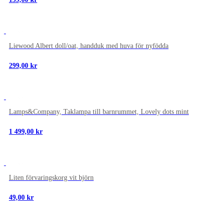
NYTT
Liewood Albert doll/oat, handduk med huva för nyfödda
299,00
kr
NYTT
Lamps&Company, Taklampa till barnrummet, Lovely dots mint
1 499,00
kr
NYTT
Liten förvaringskorg vit björn
49,00
kr