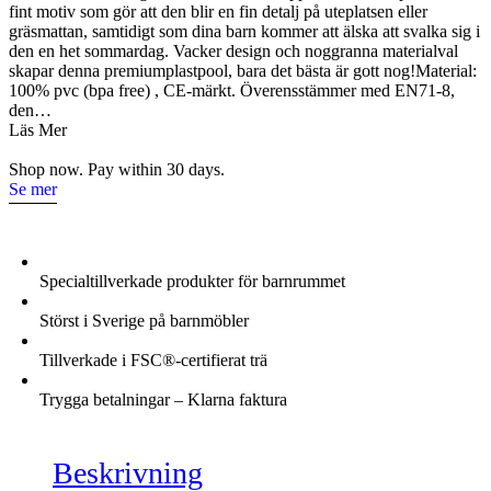
Confetti
fint motiv som gör att den blir en fin detalj på uteplatsen eller
peppermint
gräsmattan, samtidigt som dina barn kommer att älska att svalka sig i
mängd
den en het sommardag. Vacker design och noggranna materialval
skapar denna premiumplastpool, bara det bästa är gott nog!Material:
100% pvc (bpa free) , CE-märkt. Överensstämmer med EN71-8,
den…
Läs Mer
Shop now. Pay within 30 days.
Se mer
Specialtillverkade produkter för barnrummet
Störst i Sverige på barnmöbler
Tillverkade i FSC®-certifierat trä
Trygga betalningar – Klarna faktura
Beskrivning