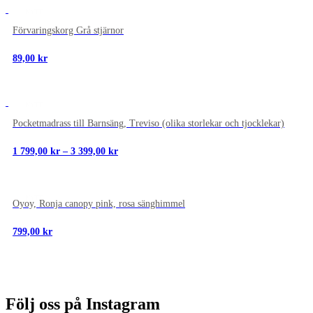
NYTT
Förvaringskorg Grå stjärnor
89,00
kr
NYTT
Pocketmadrass till Barnsäng, Treviso (olika storlekar och tjocklekar)
Prisintervall:
1 799,00
kr
–
3 399,00
kr
1
799,00 kr
till
3
NYTT
399,00 kr
Oyoy, Ronja canopy pink, rosa sänghimmel
799,00
kr
Följ oss på Instagram