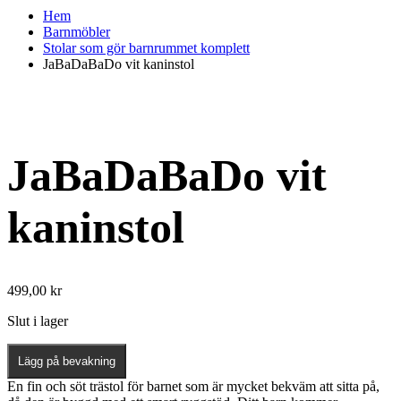
Hem
Barnmöbler
Stolar som gör barnrummet komplett
JaBaDaBaDo vit kaninstol
JaBaDaBaDo vit
kaninstol
499,00
kr
Slut i lager
Lägg på bevakning
En fin och söt trästol för barnet som är mycket bekväm att sitta på,