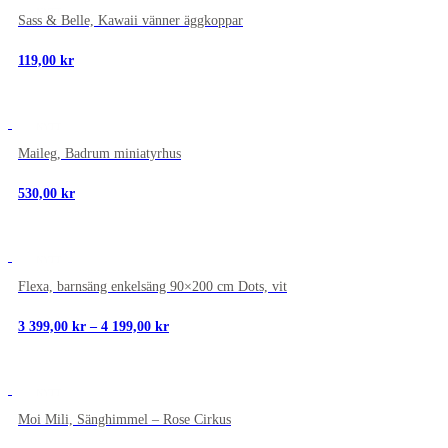
NYTT
Sass & Belle, Kawaii vänner äggkoppar
119,00
kr
NYTT
Maileg, Badrum miniatyrhus
530,00
kr
NYTT
Flexa, barnsäng enkelsäng 90×200 cm Dots, vit
Prisintervall:
3 399,00
kr
–
4 199,00
kr
3
399,00 kr
till
4
NYTT
199,00 kr
Moi Mili, Sänghimmel – Rose Cirkus