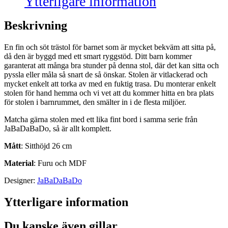
Ytterligare information
Beskrivning
En fin och söt trästol för barnet som är mycket bekväm att sitta på,
då den är byggd med ett smart ryggstöd. Ditt barn kommer
garanterat att många bra stunder på denna stol, där det kan sitta och
pyssla eller måla så snart de så önskar. Stolen är vitlackerad och
mycket enkelt att torka av med en fuktig trasa. Du monterar enkelt
stolen för hand hemma och vi vet att du kommer hitta en bra plats
för stolen i barnrummet, den smälter in i de flesta miljöer.
Matcha gärna stolen med ett lika fint bord i samma serie från
JaBaDaBaDo, så är allt komplett.
Mått
: Sitthöjd 26 cm
Material
: Furu och MDF
Designer:
JaBaDaBaDo
Ytterligare information
Du kanske även gillar