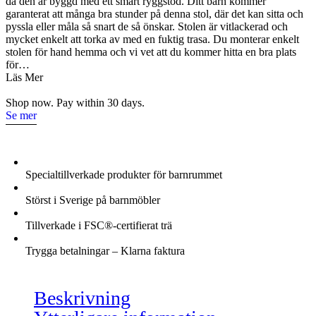
då den är byggd med ett smart ryggstöd. Ditt barn kommer
garanterat att många bra stunder på denna stol, där det kan sitta och
pyssla eller måla så snart de så önskar. Stolen är vitlackerad och
mycket enkelt att torka av med en fuktig trasa. Du monterar enkelt
stolen för hand hemma och vi vet att du kommer hitta en bra plats
för…
Läs Mer
Shop now. Pay within 30 days.
Se mer
Specialtillverkade produkter för barnrummet
Störst i Sverige på barnmöbler
Tillverkade i FSC®-certifierat trä
Trygga betalningar – Klarna faktura
Beskrivning