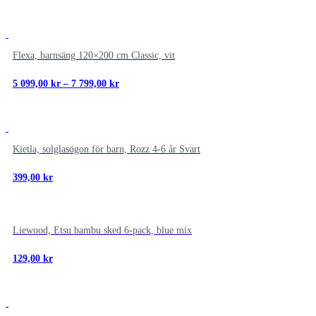
NYTT
Flexa, barnsäng 120×200 cm Classic, vit
Prisintervall:
5 099,00
kr
–
7 799,00
kr
5
099,00 kr
till
7
NYTT
799,00 kr
Kietla, solglasögon för barn, Rozz 4-6 år Svart
399,00
kr
NYTT
Liewood, Etsu bambu sked 6-pack, blue mix
129,00
kr
NYTT