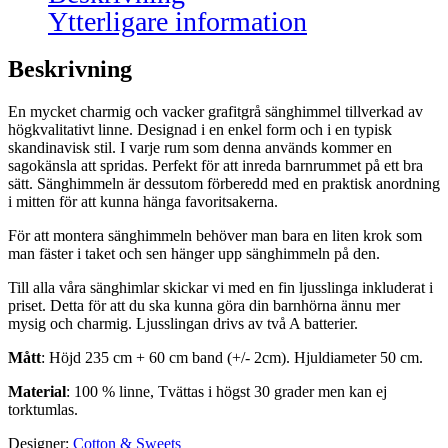
Ytterligare information
Beskrivning
En mycket charmig och vacker grafitgrå sänghimmel tillverkad av
högkvalitativt linne. Designad i en enkel form och i en typisk
skandinavisk stil. I varje rum som denna används kommer en
sagokänsla att spridas. Perfekt för att inreda barnrummet
på ett bra
sätt. Sänghimmeln
är dessutom förberedd med en praktisk anordning
i mitten för att kunna hänga favoritsakerna.
För att montera sänghimmeln behöver man bara en liten krok som
man fäster i taket och sen hänger upp sänghimmeln på den.
Till alla våra sänghimlar skickar vi med en fin ljusslinga inkluderat i
priset. Detta för att du ska kunna göra din barnhörna ännu mer
mysig och charmig. Ljusslingan drivs av två A batterier.
Mått
: Höjd 235 cm + 60 cm band (+/- 2cm). Hjuldiameter 50 cm.
Material
: 100 % linne, Tvättas i högst 30 grader men kan ej
torktumlas.
Designer:
Cotton & Sweets