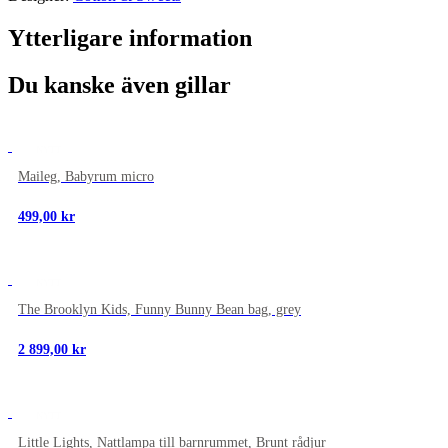
Ytterligare information
Du kanske även gillar
NYTT
Maileg, Babyrum micro
499,00
kr
NYTT
The Brooklyn Kids, Funny Bunny Bean bag, grey
2 899,00
kr
NYTT
Little Lights, Nattlampa till barnrummet, Brunt rådjur