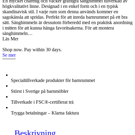
En mycket charmig och vacker grafitgrå sänghimmel tillverkad av
linne
högkvalitativt linne. Designad i en enkel form och i en typisk
till
skandinavisk stil. I varje rum som denna används kommer en
barnrummet
sagokänsla att spridas. Perfekt för att inreda barnrummet på ett bra
med
sätt. Sänghimmeln är dessutom förberedd med en praktisk anordning
ljusslinga,
i mitten för att kunna hänga favoritsakerna. För att montera
Cotton&Sweets
sänghimmeln…
mängd
Läs Mer
Shop now. Pay within 30 days.
Se mer
Specialtillverkade produkter för barnrummet
Störst i Sverige på barnmöbler
Tillverkade i FSC®-certifierat trä
Trygga betalningar – Klarna faktura
Beskrivning