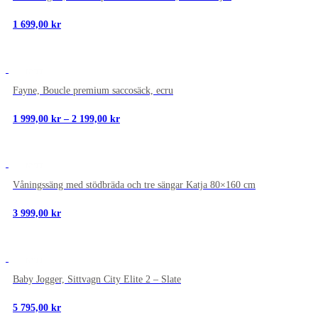
1 699,00
kr
NYTT
Fayne, Boucle premium saccosäck, ecru
Prisintervall:
1 999,00
kr
–
2 199,00
kr
1
999,00 kr
till
2
NYTT
199,00 kr
Våningssäng med stödbräda och tre sängar Katja 80×160 cm
3 999,00
kr
NYTT
Baby Jogger, Sittvagn City Elite 2 – Slate
5 795,00
kr