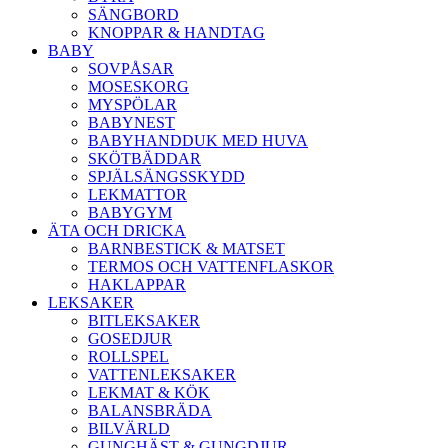
SÄNGBORD
KNOPPAR & HANDTAG
BABY
SOVPÅSAR
MOSESKORG
MYSPÖLAR
BABYNEST
BABYHANDDUK MED HUVA
SKÖTBÄDDAR
SPJÄLSÄNGSSKYDD
LEKMATTOR
BABYGYM
ÄTA OCH DRICKA
BARNBESTICK & MATSET
TERMOS OCH VATTENFLASKOR
HAKLAPPAR
LEKSAKER
BITLEKSAKER
GOSEDJUR
ROLLSPEL
VATTENLEKSAKER
LEKMAT & KÖK
BALANSBRÄDA
BILVÄRLD
GUNGHÄST & GUNGDJUR