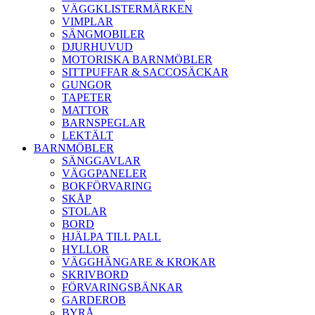
VÄGGKLISTERMÄRKEN
VIMPLAR
SÄNGMOBILER
DJURHUVUD
MOTORISKA BARNMÖBLER
SITTPUFFAR & SACCOSÄCKAR
GUNGOR
TAPETER
MATTOR
BARNSPEGLAR
LEKTÄLT
BARNMÖBLER
SÄNGGAVLAR
VÄGGPANELER
BOKFÖRVARING
SKÅP
STOLAR
BORD
HJÄLPA TILL PALL
HYLLOR
VÄGGHÄNGARE & KROKAR
SKRIVBORD
FÖRVARINGSBÄNKAR
GARDEROB
BYRÅ