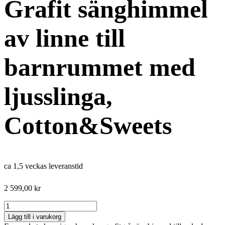
Grafit sänghimmel
av linne till
barnrummet med
ljusslinga,
Cotton&Sweets
ca 1,5 veckas leveranstid
2 599,00
kr
Grafit
sänghimmel
Lägg till i varukorg
av