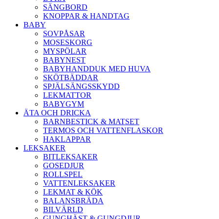
SÄNGBORD
KNOPPAR & HANDTAG
BABY
SOVPÅSAR
MOSESKORG
MYSPÖLAR
BABYNEST
BABYHANDDUK MED HUVA
SKÖTBÄDDAR
SPJÄLSÄNGSSKYDD
LEKMATTOR
BABYGYM
ÄTA OCH DRICKA
BARNBESTICK & MATSET
TERMOS OCH VATTENFLASKOR
HAKLAPPAR
LEKSAKER
BITLEKSAKER
GOSEDJUR
ROLLSPEL
VATTENLEKSAKER
LEKMAT & KÖK
BALANSBRÄDA
BILVÄRLD
GUNGHÄST & GUNGDJUR