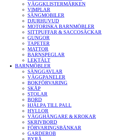
VÄGGKLISTERMÄRKEN
VIMPLAR
SÄNGMOBILER
DJURHUVUD
MOTORISKA BARNMÖBLER
SITTPUFFAR & SACCOSÄCKAR
GUNGOR
TAPETER
MATTOR
BARNSPEGLAR
LEKTÄLT
BARNMÖBLER
SÄNGGAVLAR
VÄGGPANELER
BOKFÖRVARING
SKÅP
STOLAR
BORD
HJÄLPA TILL PALL
HYLLOR
VÄGGHÄNGARE & KROKAR
SKRIVBORD
FÖRVARINGSBÄNKAR
GARDEROB
BYRÅ