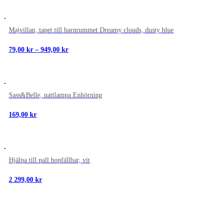
NYTT
Majvillan, tapet till barnrummet Dreamy clouds, dusty blue
Prisintervall:
79,00
kr
–
949,00
kr
79,00 kr
till
949,00 kr
NYTT
Sass&Belle, nattlampa Enhörning
169,00
kr
NYTT
Hjälpa till pall hopfällbar, vit
2 299,00
kr