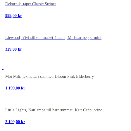
Dekornik, tapet Classic Stripes
999,00
kr
NYTT
Liewood, Vivi silikon matset 4 delar, Mr Bear peppermint
329,00
kr
NYTT
Moi Mili, lekmatta i sammet, Bloom Pink Elderberry
1 199,00
kr
NYTT
Little Lights, Nattlampa till barnrummet, Katt Cappuccino
2 199,00
kr