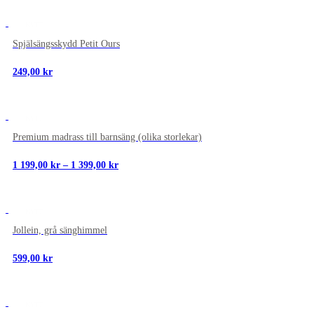
NYTT
Spjälsängsskydd Petit Ours
249,00
kr
NYTT
Premium madrass till barnsäng (olika storlekar)
Prisintervall:
1 199,00
kr
–
1 399,00
kr
1
199,00 kr
till
1
NYTT
399,00 kr
Jollein, grå sänghimmel
599,00
kr
NYTT