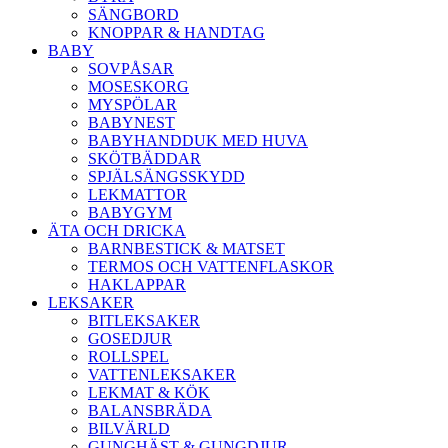
SÄNGBORD
KNOPPAR & HANDTAG
BABY
SOVPÅSAR
MOSESKORG
MYSPÖLAR
BABYNEST
BABYHANDDUK MED HUVA
SKÖTBÄDDAR
SPJÄLSÄNGSSKYDD
LEKMATTOR
BABYGYM
ÄTA OCH DRICKA
BARNBESTICK & MATSET
TERMOS OCH VATTENFLASKOR
HAKLAPPAR
LEKSAKER
BITLEKSAKER
GOSEDJUR
ROLLSPEL
VATTENLEKSAKER
LEKMAT & KÖK
BALANSBRÄDA
BILVÄRLD
GUNGHÄST & GUNGDJUR