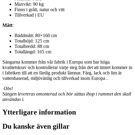
Maxvikt: 90 kg
Finns i grått, natur och vitt
Tillverkad i EU
Mått
:
Bäddmått: 80×160 cm
Totalhöjd: 125 cm
Totalbredd: 88 cm
Totallängd: 165 cm
Sängarna kommer från vår fabrik i Europa som har höga
kvalitetskrav och kontrollerar varje steg från det att timret kommer in
i fabriken till att en färdig produkt lämnar. Färg, lack och lim är
vattenbaserad, miljövänlig och tillverkad inom Europa .
Obs!
Sängen levereras omonterad och bör sättas ihop i rummet den skall
användas i.
Ytterligare information
Du kanske även gillar