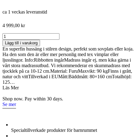
ca 1 veckas leveranstid
4 999,00
kr
Grå
hussäng
Lägg till i varukorg
80×160
En superfin hussäng i stilren design, perfekt som sovplats eller koja.
till
Ha den som den är eller mer personlig med tex vimplar eller
barnrummet
ljusslingor. Info:Ribbotten ingårMadrass ingår ej, men kika gärna i
med
vårt stora madrassutbud. Vi rekommenderar en skummadrass med
förvaringslåda
tjocklek på ca 10-12 cm.Material: FuruMaxvikt: 90 kgFinns i grått,
mängd
natur och vittTillverkad i EUMått:Bäddmått: 80×160 cmTotalhöjd:
125…
Läs Mer
Shop now. Pay within 30 days.
Se mer
Specialtillverkade produkter för barnrummet