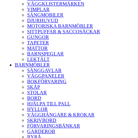
VÄGGKLISTERMÄRKEN
VIMPLAR
SÄNGMOBILER
DJURHUVUD
MOTORISKA BARNMÖBLER
SITTPUFFAR & SACCOSÄCKAR
GUNGOR
TAPETER
MATTOR
BARNSPEGLAR
LEKTÄLT
BARNMÖBLER
SÄNGGAVLAR
VÄGGPANELER
BOKFÖRVARING
SKÅP
STOLAR
BORD
HJÄLPA TILL PALL
HYLLOR
VÄGGHÄNGARE & KROKAR
SKRIVBORD
FÖRVARINGSBÄNKAR
GARDEROB
BYRÅ