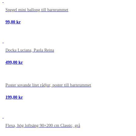
NYTT
Spegel mini ballong till barnrummet
99,00
kr
NYTT
Docka Luciana, Paola Reina
499,00
kr
NYTT
Poster sovande litet rådjur, poster till barnrummet
199,00
kr
NYTT
Flexa, hög loftsäng 90×200 cm Classic, grå