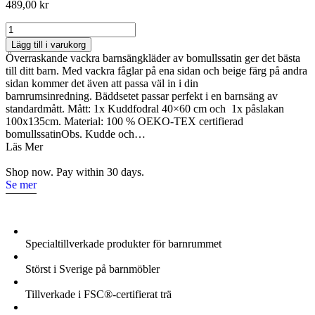
489,00
kr
Dekornik,
bäddset
Lägg till i varukorg
100×135,
Överraskande vackra barnsängkläder av bomullssatin ger det bästa
junior
till ditt barn. Med vackra fåglar på ena sidan och beige färg på andra
birds
sidan kommer det även att passa väl in i din
white
barnrumsinredning. Bäddsetet passar perfekt i en barnsäng av
grey
standardmått. Mått: 1x Kuddfodral 40×60 cm och 1x påslakan
mängd
100x135cm. Material: 100 % OEKO-TEX certifierad
bomullssatinObs. Kudde och…
Läs Mer
Shop now. Pay within 30 days.
Se mer
Specialtillverkade produkter för barnrummet
Störst i Sverige på barnmöbler
Tillverkade i FSC®-certifierat trä