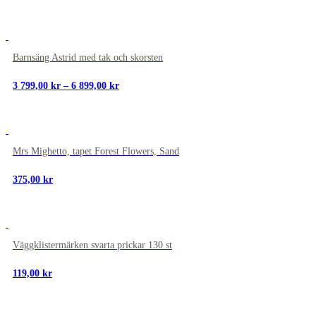
NYTT
Barnsäng Astrid med tak och skorsten
Prisintervall:
3 799,00
kr
–
6 899,00
kr
3
799,00 kr
till
6
NYTT
899,00 kr
Mrs Mighetto, tapet Forest Flowers, Sand
375,00
kr
NYTT
Väggklistermärken svarta prickar 130 st
119,00
kr