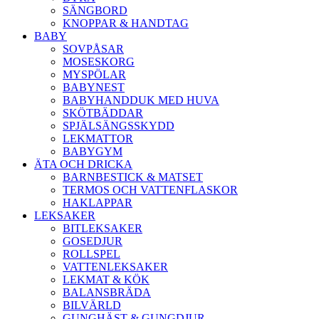
SÄNGBORD
KNOPPAR & HANDTAG
BABY
SOVPÅSAR
MOSESKORG
MYSPÖLAR
BABYNEST
BABYHANDDUK MED HUVA
SKÖTBÄDDAR
SPJÄLSÄNGSSKYDD
LEKMATTOR
BABYGYM
ÄTA OCH DRICKA
BARNBESTICK & MATSET
TERMOS OCH VATTENFLASKOR
HAKLAPPAR
LEKSAKER
BITLEKSAKER
GOSEDJUR
ROLLSPEL
VATTENLEKSAKER
LEKMAT & KÖK
BALANSBRÄDA
BILVÄRLD
GUNGHÄST & GUNGDJUR