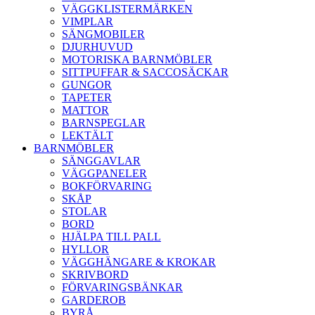
VÄGGKLISTERMÄRKEN
VIMPLAR
SÄNGMOBILER
DJURHUVUD
MOTORISKA BARNMÖBLER
SITTPUFFAR & SACCOSÄCKAR
GUNGOR
TAPETER
MATTOR
BARNSPEGLAR
LEKTÄLT
BARNMÖBLER
SÄNGGAVLAR
VÄGGPANELER
BOKFÖRVARING
SKÅP
STOLAR
BORD
HJÄLPA TILL PALL
HYLLOR
VÄGGHÄNGARE & KROKAR
SKRIVBORD
FÖRVARINGSBÄNKAR
GARDEROB
BYRÅ