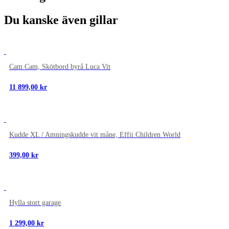
Du kanske även gillar
NYTT
Cam Cam, Skötbord byrå Luca Vit
11 899,00
kr
NYTT
Kudde XL / Amningskudde vit måne, Effii Children World
399,00
kr
NYTT
Hylla stort garage
1 299,00
kr