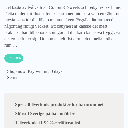
i
Det bästa av två världar. Cotton & Sweets och babynest av linne!
100
Detta underbart fina babynest kommer inte bara vara en säker och
%
mysig plats för ditt lilla barn, utan även förgylla ditt rum med
linne
någonting riktigt vackert. Ett babynest är kanske det mest
mängd
praktiska barntillbehöret som gör att ditt barn kan sova tryggt, var
det en befinner sig. Du kan enkelt flytta runt den mellan olika
rum,…
LÄS MER
Shop now. Pay within 30 days.
Se mer
Specialtillverkade produkter för barnrummet
Störst i Sverige på barnmöbler
Tillverkade i FSC®-certifierat trä