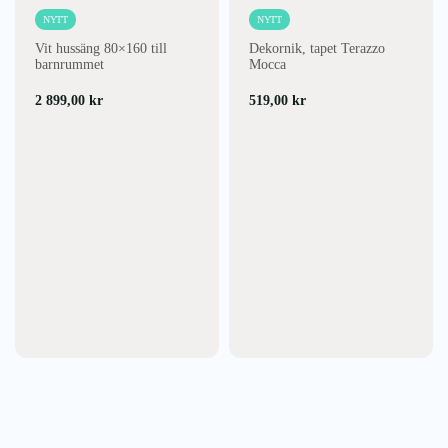
NYTT
NYTT
Vit hussäng 80×160 till
Dekornik, tapet Terazzo
barnrummet
Mocca
2 899,00
kr
519,00
kr