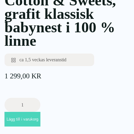
Cotton & Sweets,
grafit klassisk
babynest i 100 %
linne
ca 1,5 veckas leveranstid
1 299,00
KR
Cotton
&
Sweets,
Lägg till i varukorg
grafit
klassisk
babynest