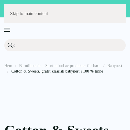
Störst på barnmöbler
Fri frakt över 1000 kr
14 dagars öppet köp
Skip to main content
Hem
Barntillbehör – Stort utbud av produkter för barn
Babynest
Cotton & Sweets, grafit klassisk babynest i 100 % linne