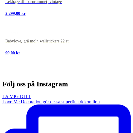
Lekhage till barnrummet, vintage
2 299,00
kr
NYTT
Babylove, grå moln wallstickers 22 st.
99,00
kr
Följ oss på Instagram
TA MIG DITT
Love Me Decoration gör dessa superfina dekoration