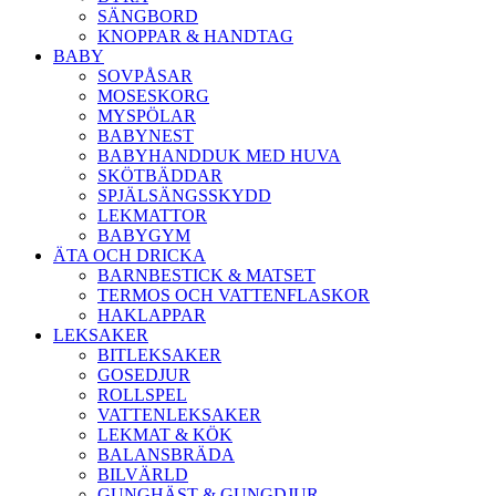
SÄNGBORD
KNOPPAR & HANDTAG
BABY
SOVPÅSAR
MOSESKORG
MYSPÖLAR
BABYNEST
BABYHANDDUK MED HUVA
SKÖTBÄDDAR
SPJÄLSÄNGSSKYDD
LEKMATTOR
BABYGYM
ÄTA OCH DRICKA
BARNBESTICK & MATSET
TERMOS OCH VATTENFLASKOR
HAKLAPPAR
LEKSAKER
BITLEKSAKER
GOSEDJUR
ROLLSPEL
VATTENLEKSAKER
LEKMAT & KÖK
BALANSBRÄDA
BILVÄRLD
GUNGHÄST & GUNGDJUR