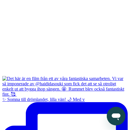
✨ Somna till drömlandet, lilla vän! 🌙 Med v