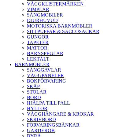
VÄGGKLISTERMÄRKEN
VIMPLAR
SÄNGMOBILER
DJURHUVUD
MOTORISKA BARNMÖBLER
SITTPUFFAR & SACCOSÄCKAR
GUNGOR
TAPETER
MATTOR
BARNSPEGLAR
LEKTÄLT
BARNMÖBLER
SÄNGGAVLAR
VÄGGPANELER
BOKFÖRVARING
SKÅP
STOLAR
BORD
HJÄLPA TILL PALL
HYLLOR
VÄGGHÄNGARE & KROKAR
SKRIVBORD
FÖRVARINGSBÄNKAR
GARDEROB
BYRÅ