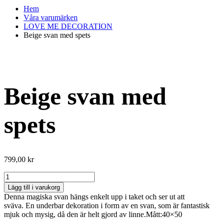
Hem
Våra varumärken
LOVE ME DECORATION
Beige svan med spets
Beige svan med
spets
799,00
kr
Beige
svan
Lägg till i varukorg
med
Denna magiska svan hängs enkelt upp i taket och ser ut att
spets
sväva. En underbar dekoration i form av en svan, som är fantastisk
mängd
mjuk och mysig, då den är helt gjord av linne.Mått:40×50