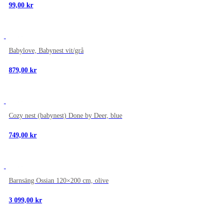
99,00
kr
NYTT
Babylove, Babynest vit/grå
879,00
kr
NYTT
Cozy nest (babynest) Done by Deer, blue
749,00
kr
NYTT
Barnsäng Ossian 120×200 cm, olive
3 099,00
kr