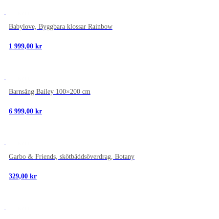
NYTT
Babylove, Byggbara klossar Rainbow
1 999,00
kr
NYTT
Barnsäng Bailey 100×200 cm
6 999,00
kr
NYTT
Garbo & Friends, skötbäddsöverdrag, Botany
329,00
kr
NYTT