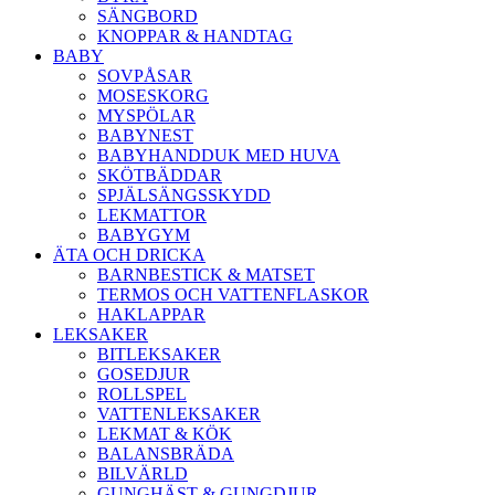
SÄNGBORD
KNOPPAR & HANDTAG
BABY
SOVPÅSAR
MOSESKORG
MYSPÖLAR
BABYNEST
BABYHANDDUK MED HUVA
SKÖTBÄDDAR
SPJÄLSÄNGSSKYDD
LEKMATTOR
BABYGYM
ÄTA OCH DRICKA
BARNBESTICK & MATSET
TERMOS OCH VATTENFLASKOR
HAKLAPPAR
LEKSAKER
BITLEKSAKER
GOSEDJUR
ROLLSPEL
VATTENLEKSAKER
LEKMAT & KÖK
BALANSBRÄDA
BILVÄRLD
GUNGHÄST & GUNGDJUR