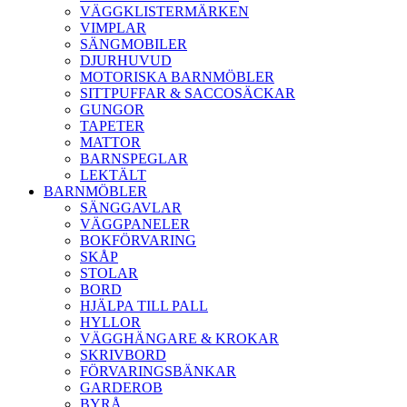
VÄGGKLISTERMÄRKEN
VIMPLAR
SÄNGMOBILER
DJURHUVUD
MOTORISKA BARNMÖBLER
SITTPUFFAR & SACCOSÄCKAR
GUNGOR
TAPETER
MATTOR
BARNSPEGLAR
LEKTÄLT
BARNMÖBLER
SÄNGGAVLAR
VÄGGPANELER
BOKFÖRVARING
SKÅP
STOLAR
BORD
HJÄLPA TILL PALL
HYLLOR
VÄGGHÄNGARE & KROKAR
SKRIVBORD
FÖRVARINGSBÄNKAR
GARDEROB
BYRÅ