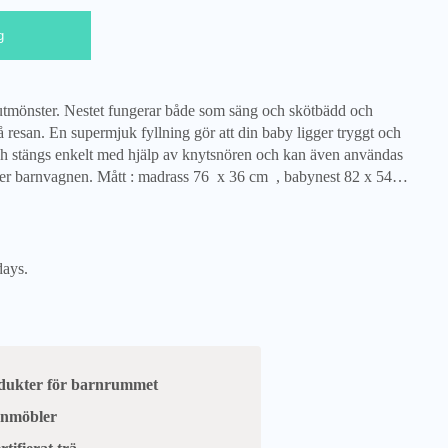
g
 rutmönster. Nestet fungerar både som säng och skötbädd och
på resan. En supermjuk fyllning gör att din baby ligger tryggt och
 stängs enkelt med hjälp av knytsnören och kan även användas
eller barnvagnen. Mått : madrass 76 x 36 cm , babynest 82 x 54…
days.
odukter för barnrummet
arnmöbler