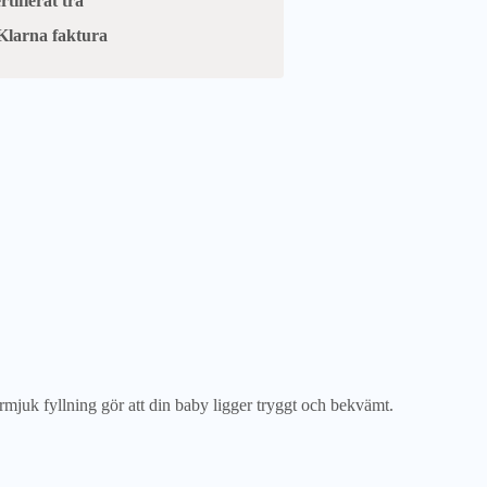
tifierat trä
Klarna faktura
rmjuk fyllning gör att din baby ligger tryggt och bekvämt.