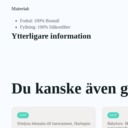
Material:
Fodral: 100% Bomull
Fyllning: 100% Silikonfiber
Ytterligare information
Du kanske även gi
NYTT
NYTT
Sittdyna lekmatta till barnrummet, Harlequin
Babylove, Mö