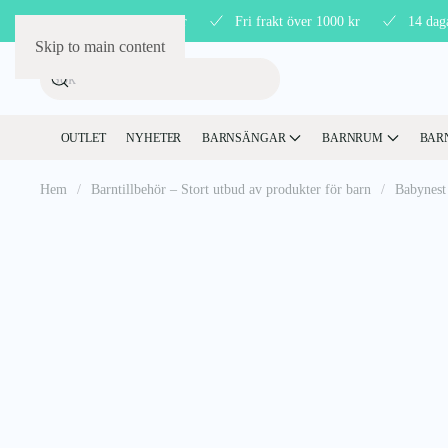
Störst på barnmöbler
Fri frakt över 1000 kr
14 dag
Skip to main content
OUTLET
NYHETER
BARNSÄNGAR
BARNRUM
BAR
Hem
Barntillbehör – Stort utbud av produkter för barn
Babynest