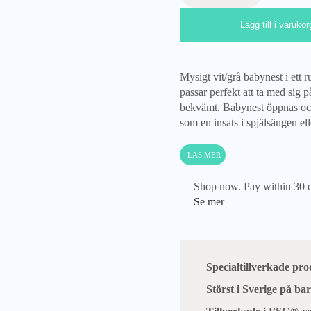
vit/grå
Lägg till i varukor
mängd
Mysigt vit/grå babynest i ett
passar perfekt att ta med sig 
bekvämt. Babynest öppnas och
som en insats i spjälsängen 
LÄS MER
Shop now. Pay within 30 
Se mer
Specialtillverkade pr
Störst i Sverige på b