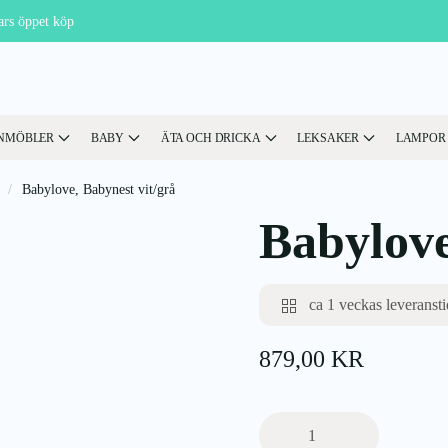
ars öppet köp
NMÖBLER
BABY
ÄTA OCH DRICKA
LEKSAKER
LAMPOR
Babylove, Babynest vit/grå
Babylove
ca 1 veckas leveransti
879,00
KR
Babylove,
Babynest