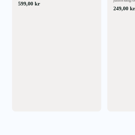
juniorsäng/b
599,00
kr
249,00
k