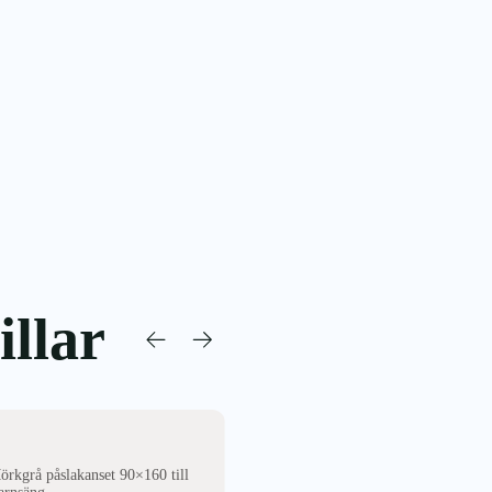
llar
NYTT
rkgrå påslakanset 90×160 till