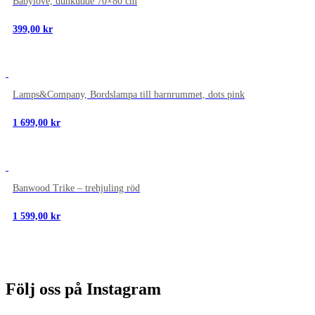
Babylove, dunkudde 70×80 cm
399,00
kr
NYTT
Lamps&Company, Bordslampa till barnrummet, dots pink
1 699,00
kr
NYTT
Banwood Trike – trehjuling röd
1 599,00
kr
Följ oss på Instagram