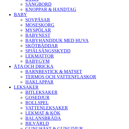
SÄNGBORD
KNOPPAR & HANDTAG
BABY
SOVPÅSAR
MOSESKORG
MYSPÖLAR
BABYNEST
BABYHANDDUK MED HUVA
SKÖTBÄDDAR
SPJÄLSÄNGSSKYDD
LEKMATTOR
BABYGYM
ÄTA OCH DRICKA
BARNBESTICK & MATSET
TERMOS OCH VATTENFLASKOR
HAKLAPPAR
LEKSAKER
BITLEKSAKER
GOSEDJUR
ROLLSPEL
VATTENLEKSAKER
LEKMAT & KÖK
BALANSBRÄDA
BILVÄRLD
GUNGHÄST & GUNGDJUR