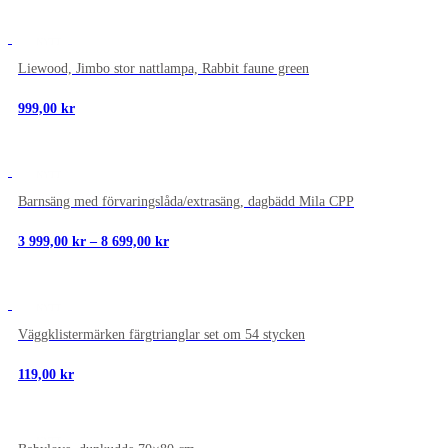
NYTT
Liewood, Jimbo stor nattlampa, Rabbit faune green
999,00
kr
NYTT
Barnsäng med förvaringslåda/extrasäng, dagbädd Mila CPP
Prisintervall:
3 999,00
kr
–
8 699,00
kr
3
999,00 kr
till
8
NYTT
699,00 kr
Väggklistermärken färgtrianglar set om 54 stycken
119,00
kr
NYTT