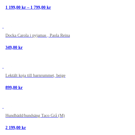
Prisintervall:
1 199,00
kr
–
1 799,00
kr
1
199,00 kr
till
1
NYTT
799,00 kr
Docka Carola i pyjamas , Paola Reina
349,00
kr
NYTT
Lektält koja till barnrummet, beige
899,00
kr
NYTT
Hundbädd/hundsäng Taco Grå (M)
2 199,00
kr