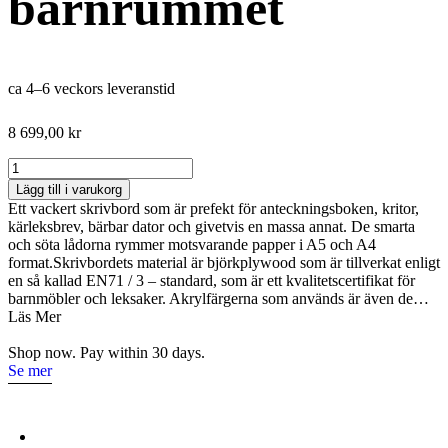
barnrummet
ca 4–6 veckors leveranstid
8 699,00
kr
Babushka
skrivbord
Lägg till i varukorg
till
Ett vackert skrivbord som är prefekt för anteckningsboken, kritor,
barnrummet
kärleksbrev, bärbar dator och givetvis en massa annat. De smarta
mängd
och söta lådorna rymmer motsvarande papper i A5 och A4
format.Skrivbordets material är björkplywood som är tillverkat enligt
en så kallad EN71 / 3 – standard, som är ett kvalitetscertifikat för
barnmöbler och leksaker. Akrylfärgerna som används är även de…
Läs Mer
Shop now. Pay within 30 days.
Se mer