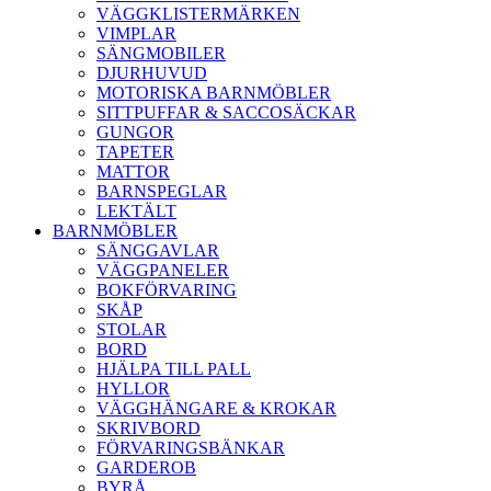
VÄGGKLISTERMÄRKEN
VIMPLAR
SÄNGMOBILER
DJURHUVUD
MOTORISKA BARNMÖBLER
SITTPUFFAR & SACCOSÄCKAR
GUNGOR
TAPETER
MATTOR
BARNSPEGLAR
LEKTÄLT
BARNMÖBLER
SÄNGGAVLAR
VÄGGPANELER
BOKFÖRVARING
SKÅP
STOLAR
BORD
HJÄLPA TILL PALL
HYLLOR
VÄGGHÄNGARE & KROKAR
SKRIVBORD
FÖRVARINGSBÄNKAR
GARDEROB
BYRÅ