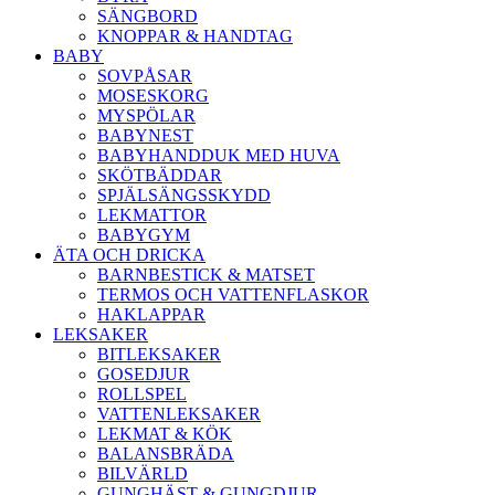
SÄNGBORD
KNOPPAR & HANDTAG
BABY
SOVPÅSAR
MOSESKORG
MYSPÖLAR
BABYNEST
BABYHANDDUK MED HUVA
SKÖTBÄDDAR
SPJÄLSÄNGSSKYDD
LEKMATTOR
BABYGYM
ÄTA OCH DRICKA
BARNBESTICK & MATSET
TERMOS OCH VATTENFLASKOR
HAKLAPPAR
LEKSAKER
BITLEKSAKER
GOSEDJUR
ROLLSPEL
VATTENLEKSAKER
LEKMAT & KÖK
BALANSBRÄDA
BILVÄRLD
GUNGHÄST & GUNGDJUR