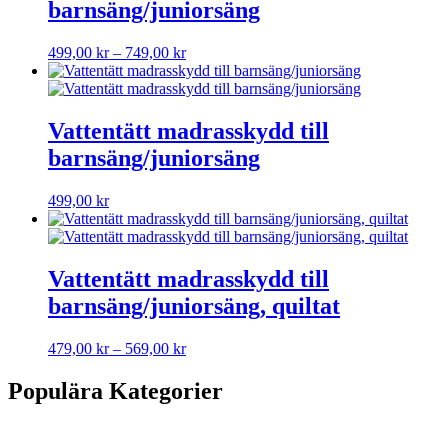
barnsäng/juniorsäng
Prisintervall:
Den
499,00
kr
–
749,00
kr
499,00 kr
här
till
produkten
749,00 kr
har
flera
Vattentätt madrasskydd till
varianter.
barnsäng/juniorsäng
De
olika
alternativen
Den
499,00
kr
kan
här
väljas
produkten
på
har
produktsidan
flera
Vattentätt madrasskydd till
varianter.
barnsäng/juniorsäng, quiltat
De
olika
alternativen
Prisintervall:
Den
479,00
kr
–
569,00
kr
kan
479,00 kr
här
väljas
till
produkten
Populära Kategorier
på
569,00 kr
har
produktsidan
flera
varianter.