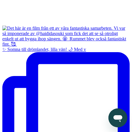
✨ Somna till drömlandet, lilla vän! 🌙 Med v