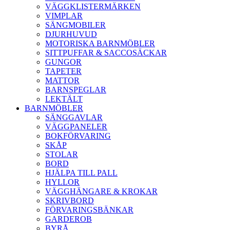
VÄGGKLISTERMÄRKEN
VIMPLAR
SÄNGMOBILER
DJURHUVUD
MOTORISKA BARNMÖBLER
SITTPUFFAR & SACCOSÄCKAR
GUNGOR
TAPETER
MATTOR
BARNSPEGLAR
LEKTÄLT
BARNMÖBLER
SÄNGGAVLAR
VÄGGPANELER
BOKFÖRVARING
SKÅP
STOLAR
BORD
HJÄLPA TILL PALL
HYLLOR
VÄGGHÄNGARE & KROKAR
SKRIVBORD
FÖRVARINGSBÄNKAR
GARDEROB
BYRÅ