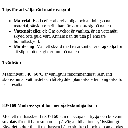
Tips för att välja rätt madrasskydd
Material:
Kolla efter allergivänliga och andningsbara
material, särskilt om ditt barn är varmt av sig på natten.
Vattentät eller ej:
Om olyckor är vanliga, är ett vattentätt
skydd ofta guld värt. Annars kan du titta på enklare
bomullsskydd.
Montering:
Välj ett skydd med resårkant eller dragkedja för
att slippa att det glider runt på natten.
Tvättråd:
Maskintvätt i 40–60°C är vanligtvis rekommenderat. Använd
skonsamma tvättmedel och låt skyddet plantorka eller hängtorka för
bäst resultat.
80×160 Madrasskydd för mer självständiga barn
Med ett madrasskydd i 80×160 kan du skapa en trygg och bekväm
sovplats för ditt barn som nu är på väg att bli alltmer självständigt.
Skyddet bidrar till att madrassen håller sig fräsch och kan användas