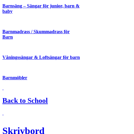
De
Barnsäng – Sängar för junior, barn &
olika
baby
alternativen
kan
väljas
på
Barnmadrass / Skummadrass för
produktsidan
Barn
Våningssängar & Loftsängar för barn
Barnmöbler
Back to School
Skrivbord