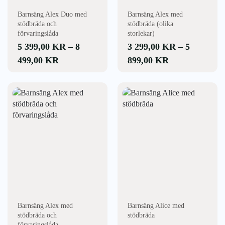
väljas
väljas
Barnsäng Alex Duo med
Barnsäng Alex med
på
på
stödbräda och
stödbräda (olika
produktsidan
produktsidan
förvaringslåda
storlekar)
5 399,00
KR
–
8
3 299,00
KR
–
5
PRISINTERVALL:
PRISINTERV
499,00
KR
899,00
KR
5
3
399,00 KR
299,00 KR
Den
Den
här
här
TILL
TILL
produkten
produkten
8
5
har
har
499,00 KR
899,00 KR
flera
flera
varianter.
varianter.
De
De
olika
olika
alternativen
alternativen
kan
kan
väljas
väljas
Barnsäng Alex med
Barnsäng Alice med
på
på
stödbräda och
stödbräda
produktsidan
produktsidan
förvaringslåda