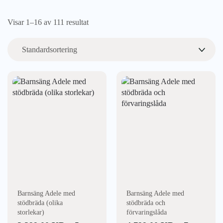
Visar 1–16 av 111 resultat
Den
Den
här
här
produkten
produkten
har
har
flera
flera
varianter.
varianter.
De
De
olika
olika
alternativen
alternativen
kan
kan
väljas
väljas
Barnsäng Adele med
Barnsäng Adele med
på
på
stödbräda (olika
stödbräda och
produktsidan
produktsidan
storlekar)
förvaringslåda