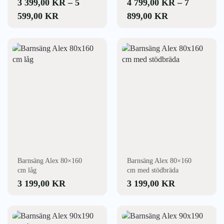
3 399,00
KR
–
5
4 799,00
KR
–
7
PRISINTERVALL:
PRISINTERV
599,00
KR
899,00
KR
3
4
399,00 KR
799,00 KR
TILL
TILL
5
7
599,00 KR
899,00 KR
Barnsäng Alex 80×160
Barnsäng Alex 80×160
cm låg
cm med stödbräda
3 199,00
KR
3 199,00
KR