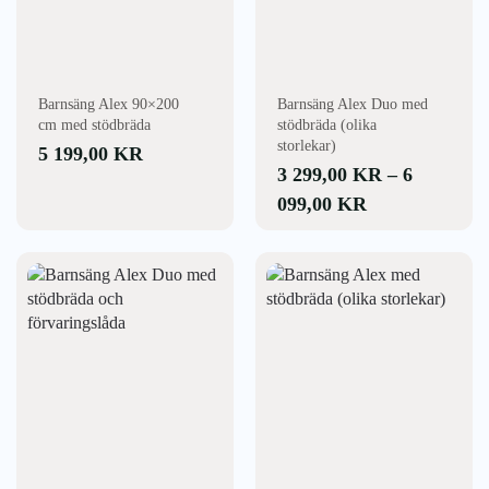
olika
alternativen
kan
väljas
Barnsäng Alex 90×200
Barnsäng Alex Duo med
på
cm med stödbräda
stödbräda (olika
produktsidan
storlekar)
5 199,00
KR
3 299,00
KR
–
6
PRISINTERV
099,00
KR
3
299,00 KR
Den
Den
här
här
TILL
produkten
produkten
6
har
har
099,00 KR
flera
flera
varianter.
varianter.
De
De
olika
olika
alternativen
alternativen
kan
kan