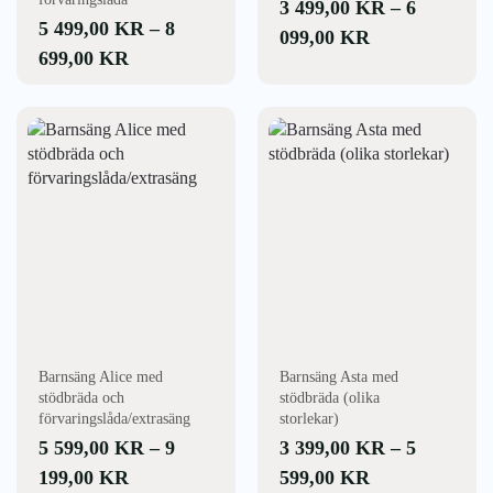
3 499,00
KR
–
6
5 499,00
KR
–
8
PRISINTERV
099,00
KR
PRISINTERVALL:
699,00
KR
3
5
499,00 KR
499,00 KR
Den
Den
TILL
här
här
TILL
6
produkten
produkten
8
099,00 KR
har
har
699,00 KR
flera
flera
varianter.
varianter.
De
De
olika
olika
alternativen
alternativen
kan
kan
väljas
väljas
Barnsäng Alice med
Barnsäng Asta med
på
på
stödbräda och
stödbräda (olika
produktsidan
produktsidan
förvaringslåda/extrasäng
storlekar)
5 599,00
KR
–
9
3 399,00
KR
–
5
PRISINTERVALL:
PRISINTERV
199,00
KR
599,00
KR