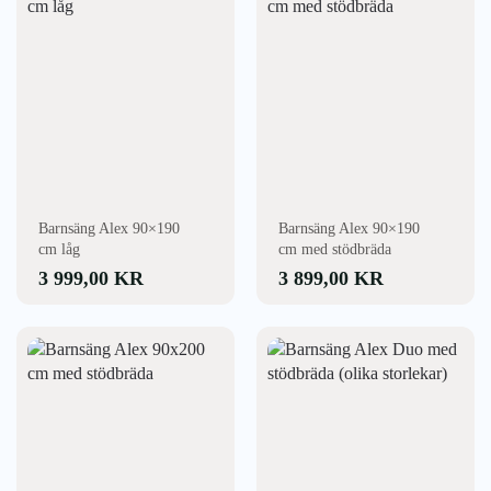
Barnsäng Alex 90×190
Barnsäng Alex 90×190
cm låg
cm med stödbräda
3 999,00
KR
3 899,00
KR
Den
här
produkten
har
flera
varianter.
De