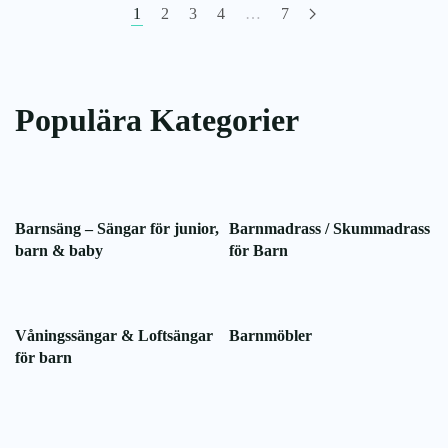
6
1
2
3
4
…
7
7
899,00 KR
899,00 KR
Populära Kategorier
Barnsäng – Sängar för junior,
Barnmadrass / Skummadrass
barn & baby
för Barn
Våningssängar & Loftsängar
Barnmöbler
för barn
Back to School
Skrivbord
Förvaring
Skrivbordslampor