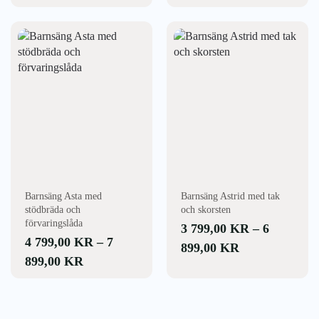
5
3
599,00 KR
399,00 KR
Den
Den
här
här
TILL
TILL
produkten
produkten
9
5
har
har
199,00 KR
599,00 KR
flera
flera
varianter.
varianter.
De
De
olika
olika
alternativen
alternativen
kan
kan
väljas
väljas
Barnsäng Asta med
Barnsäng Astrid med tak
på
på
stödbräda och
och skorsten
produktsidan
produktsidan
förvaringslåda
3 799,00
KR
–
6
4 799,00
KR
–
7
PRISINTERV
899,00
KR
PRISINTERVALL:
899,00
KR
3
4
799,00 KR
799,00 KR
TILL
TILL