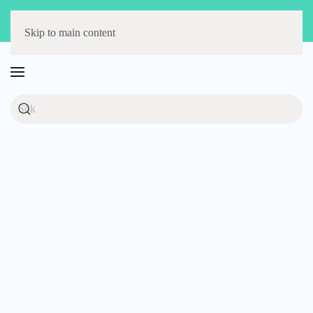
Störst på barnmöbler
Fri frakt över 1000 kr
14 dagars öppet köp
Skip to main content
BABYLOVE-LUL