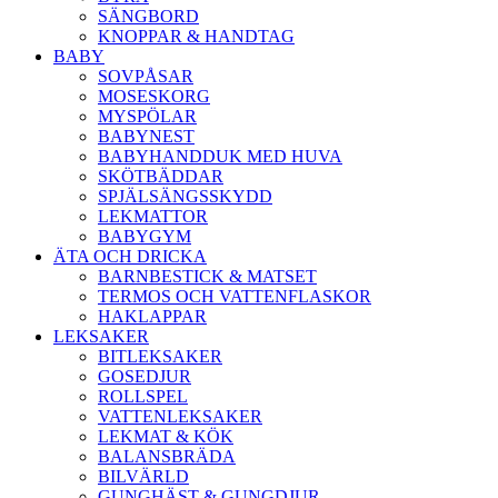
SÄNGBORD
KNOPPAR & HANDTAG
BABY
SOVPÅSAR
MOSESKORG
MYSPÖLAR
BABYNEST
BABYHANDDUK MED HUVA
SKÖTBÄDDAR
SPJÄLSÄNGSSKYDD
LEKMATTOR
BABYGYM
ÄTA OCH DRICKA
BARNBESTICK & MATSET
TERMOS OCH VATTENFLASKOR
HAKLAPPAR
LEKSAKER
BITLEKSAKER
GOSEDJUR
ROLLSPEL
VATTENLEKSAKER
LEKMAT & KÖK
BALANSBRÄDA
BILVÄRLD
GUNGHÄST & GUNGDJUR