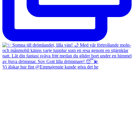
Vi älskar hur fint @Emmajennie kunde göra det he