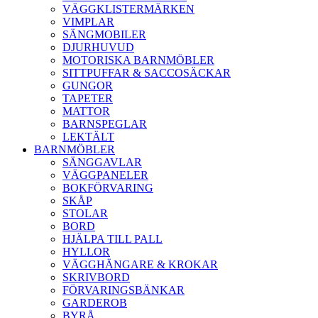
VÄGGKLISTERMÄRKEN
VIMPLAR
SÄNGMOBILER
DJURHUVUD
MOTORISKA BARNMÖBLER
SITTPUFFAR & SACCOSÄCKAR
GUNGOR
TAPETER
MATTOR
BARNSPEGLAR
LEKTÄLT
BARNMÖBLER
SÄNGGAVLAR
VÄGGPANELER
BOKFÖRVARING
SKÅP
STOLAR
BORD
HJÄLPA TILL PALL
HYLLOR
VÄGGHÄNGARE & KROKAR
SKRIVBORD
FÖRVARINGSBÄNKAR
GARDEROB
BYRÅ