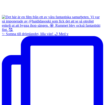
✨ Somna till drömlandet, lilla vän! 🌙 Med v