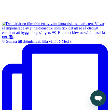
✨ Somna till drömlandet, lilla vän! 🌙 Med v