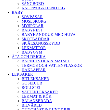
SÄNGBORD
KNOPPAR & HANDTAG
BABY
SOVPÅSAR
MOSESKORG
MYSPÖLAR
BABYNEST
BABYHANDDUK MED HUVA
SKÖTBÄDDAR
SPJÄLSÄNGSSKYDD
LEKMATTOR
BABYGYM
ÄTA OCH DRICKA
BARNBESTICK & MATSET
TERMOS OCH VATTENFLASKOR
HAKLAPPAR
LEKSAKER
BITLEKSAKER
GOSEDJUR
ROLLSPEL
VATTENLEKSAKER
LEKMAT & KÖK
BALANSBRÄDA
BILVÄRLD
GUNGHÄST & GUNGDJUR