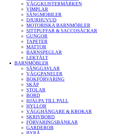
VÄGGKLISTERMÄRKEN
VIMPLAR
SÄNGMOBILER
DJURHUVUD
MOTORISKA BARNMÖBLER
SITTPUFFAR & SACCOSÄCKAR
GUNGOR
TAPETER
MATTOR
BARNSPEGLAR
LEKTÄLT
BARNMÖBLER
SÄNGGAVLAR
VÄGGPANELER
BOKFÖRVARING
SKÅP
STOLAR
BORD
HJÄLPA TILL PALL
HYLLOR
VÄGGHÄNGARE & KROKAR
SKRIVBORD
FÖRVARINGSBÄNKAR
GARDEROB
BYRÅ