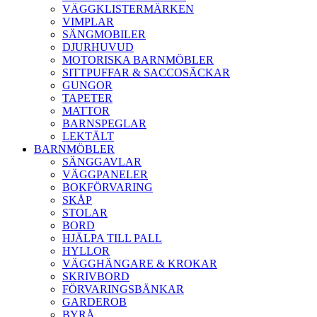
VÄGGKLISTERMÄRKEN
VIMPLAR
SÄNGMOBILER
DJURHUVUD
MOTORISKA BARNMÖBLER
SITTPUFFAR & SACCOSÄCKAR
GUNGOR
TAPETER
MATTOR
BARNSPEGLAR
LEKTÄLT
BARNMÖBLER
SÄNGGAVLAR
VÄGGPANELER
BOKFÖRVARING
SKÅP
STOLAR
BORD
HJÄLPA TILL PALL
HYLLOR
VÄGGHÄNGARE & KROKAR
SKRIVBORD
FÖRVARINGSBÄNKAR
GARDEROB
BYRÅ