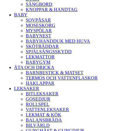
SÄNGBORD
KNOPPAR & HANDTAG
BABY
SOVPÅSAR
MOSESKORG
MYSPÖLAR
BABYNEST
BABYHANDDUK MED HUVA
SKÖTBÄDDAR
SPJÄLSÄNGSSKYDD
LEKMATTOR
BABYGYM
ÄTA OCH DRICKA
BARNBESTICK & MATSET
TERMOS OCH VATTENFLASKOR
HAKLAPPAR
LEKSAKER
BITLEKSAKER
GOSEDJUR
ROLLSPEL
VATTENLEKSAKER
LEKMAT & KÖK
BALANSBRÄDA
BILVÄRLD
GUNGHÄST & GUNGDJUR