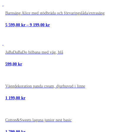
NYTT
Barnsäng Alice med stödbräda och förvaringslåda/extrasäng
Prisintervall:
5 599,00
kr
–
9 199,00
kr
5
599,00 kr
till
9
NYTT
199,00 kr
JaBaDaBaDo bilbana med väg, blå
599,00
kr
NYTT
Väggdekoration panda cream, djurhuvud i linne
1 199,00
kr
NYTT
Cotton&Sweets laguna junior nest basic
1 799,00
kr