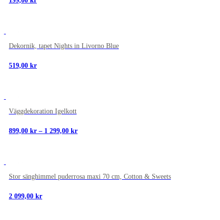
199,00
kr
NYTT
Dekornik, tapet Nights in Livorno Blue
519,00
kr
NYTT
Väggdekoration Igelkott
Prisintervall:
899,00
kr
–
1 299,00
kr
899,00 kr
till
1
299,00 kr
NYTT
Stor sänghimmel puderrosa maxi 70 cm, Cotton & Sweets
2 099,00
kr