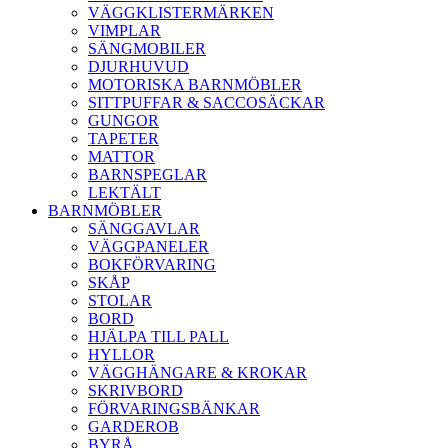
VÄGGKLISTERMÄRKEN
VIMPLAR
SÄNGMOBILER
DJURHUVUD
MOTORISKA BARNMÖBLER
SITTPUFFAR & SACCOSÄCKAR
GUNGOR
TAPETER
MATTOR
BARNSPEGLAR
LEKTÄLT
BARNMÖBLER
SÄNGGAVLAR
VÄGGPANELER
BOKFÖRVARING
SKÅP
STOLAR
BORD
HJÄLPA TILL PALL
HYLLOR
VÄGGHÄNGARE & KROKAR
SKRIVBORD
FÖRVARINGSBÄNKAR
GARDEROB
BYRÅ