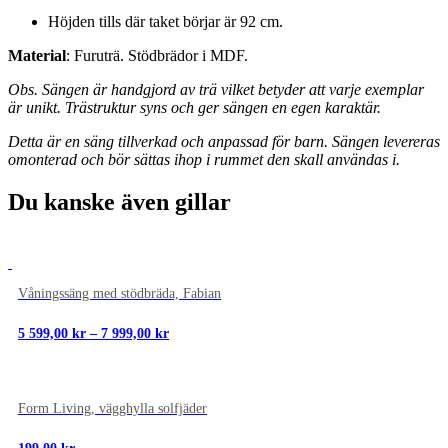
Höjden tills där taket börjar är 92 cm.
Material
: Furuträ. Stödbrädor i MDF.
Obs. Sängen är handgjord av trä vilket betyder att varje exemplar
är unikt. Trästruktur syns och ger sängen en egen karaktär.
Detta är en säng tillverkad och anpassad för barn.
Sängen levereras
omonterad och bör sättas ihop i rummet den skall användas i.
Du kanske även gillar
NYTT
Våningssäng med stödbräda, Fabian
Prisintervall:
5 599,00
kr
–
7 999,00
kr
5
599,00 kr
till
7
NYTT
999,00 kr
Form Living, vägghylla solfjäder