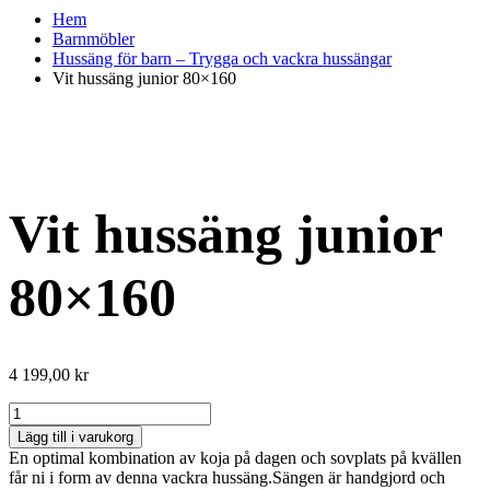
Hem
Barnmöbler
Hussäng för barn – Trygga och vackra hussängar
Vit hussäng junior 80×160
Vit hussäng junior
80×160
4 199,00
kr
Vit
hussäng
Lägg till i varukorg
junior
En optimal kombination av koja på dagen och sovplats på kvällen
80×160
får ni i form av denna vackra hussäng.Sängen är handgjord och
mängd