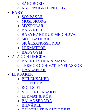
SÄNGBORD
KNOPPAR & HANDTAG
BABY
SOVPÅSAR
MOSESKORG
MYSPÖLAR
BABYNEST
BABYHANDDUK MED HUVA
SKÖTBÄDDAR
SPJÄLSÄNGSSKYDD
LEKMATTOR
BABYGYM
ÄTA OCH DRICKA
BARNBESTICK & MATSET
TERMOS OCH VATTENFLASKOR
HAKLAPPAR
LEKSAKER
BITLEKSAKER
GOSEDJUR
ROLLSPEL
VATTENLEKSAKER
LEKMAT & KÖK
BALANSBRÄDA
BILVÄRLD
GUNGHÄST & GUNGDJUR